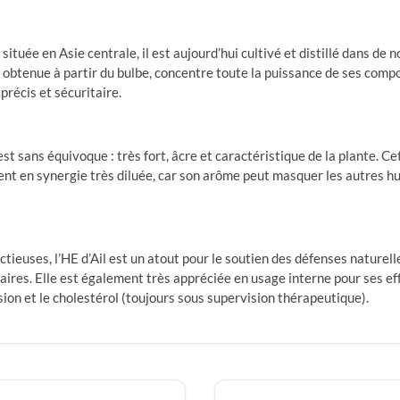
nt située en Asie centrale, il est aujourd’hui cultivé et distillé dans
, obtenue à partir du bulbe, concentre toute la puissance de ses compos
récis et sécuritaire.
il est sans équivoque : très fort, âcre et caractéristique de la plante. 
vent en synergie très diluée, car son arôme peut masquer les autres hui
tieuses, l’HE d’Ail est un atout pour le soutien des défenses naturelle
naires. Elle est également très appréciée en usage interne pour ses e
sion et le cholestérol (toujours sous supervision thérapeutique).