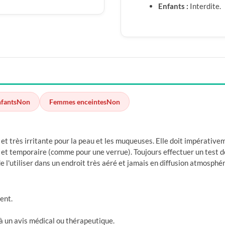
Enfants :
Interdite.
nfants
Non
Femmes enceintes
Non
e et très irritante pour la peau et les muqueuses. Elle doit impérati
e et temporaire (comme pour une verrue). Toujours effectuer un test d
e l'utiliser dans un endroit très aéré et jamais en diffusion atmosphé
ent.
à un avis médical ou thérapeutique.