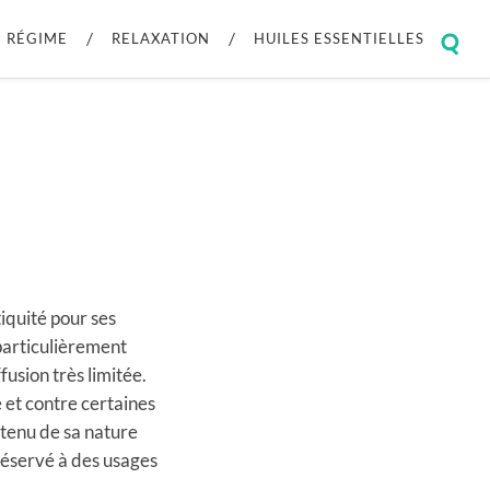
RÉGIME
RELAXATION
HUILES ESSENTIELLES
Togg
sear
field
tiquité pour ses
 particulièrement
ffusion très limitée.
e et contre certaines
tenu de sa nature
réservé à des usages