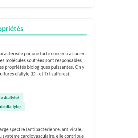
opriétés
caractérisée par une forte concentration en
es molécules soufrées sont responsables
es propriétés biologiques puissantes. On y
fures d'allyle (Di- et Tri-sulfures).
e diallyle)
 de diallyle)
arge spectre (antibactérienne, antivirale,
u système cardiovasculaire, elle contribue