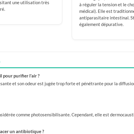
itant une utilisation très
à réguler la tension et le c
ré.
médical). Elle est traditio
antiparasitaire intestinal. S
également dépurative.
)
 pour purifier l'air ?
uissante et son odeur est jugée trop forte et pénétrante pour la diffusio
 considérée comme photosensibilisante. Cependant, elle est dermocausti
placer un antibiotique ?