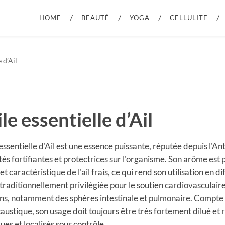
HOME
BEAUTÉ
YOGA
CELLULITE
 d’Ail
le essentielle d’Ail
essentielle d'Ail est une essence puissante, réputée depuis l'An
tés fortifiantes et protectrices sur l'organisme. Son arôme est
et caractéristique de l'ail frais, ce qui rend son utilisation en di
t traditionnellement privilégiée pour le soutien cardiovasculair
ons, notamment des sphères intestinale et pulmonaire. Compte 
ustique, son usage doit toujours être très fortement dilué et 
ues et localisés sous contrôle.