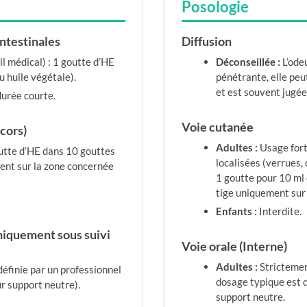
Posologie
intestinales
Diffusion
l médical) : 1 goutte d’HE
Déconseillée :
L’ode
u huile végétale).
pénétrante, elle peut
et est souvent jugée
durée courte.
Voie cutanée
 cors)
Adultes :
Usage fort
goutte d’HE dans 10 gouttes
localisées (verrues,
ment sur la zone concernée
1 goutte pour 10 ml 
tige uniquement sur 
Enfants :
Interdite.
uniquement sous suivi
Voie orale (Interne)
Adultes :
Strictemen
définie par un professionnel
dosage typique est d
r support neutre).
support neutre.