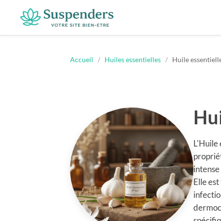
Suspenders
Accueil
/
Huiles essentielles
/
Huile essentielle
Hui
L'Huile 
proprié
intense 
Elle es
infecti
dermoca
spécifiq