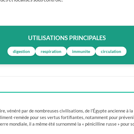
UTILISATIONS PRINCIPALES
digestion
respiration
immunite
circulation
ire, vénéré par de nombreuses civilisations, de l’Égypte ancienne à 
aliment-remède pour ses vertus fortifiantes, notamment pour prévenir
erre mondiale, il a même été surnommé la « pénicilline russe » pour so