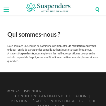
Togg
Toggle
Suspenders
sear
mobile
field
menu
Qui sommes-nous ?
Nous sommes une équipe de passionnés de
bien-être, de relaxation et de yoga
,
unis par l’envie de partager des conseils authentiques et accessibles à tous.
À travers
Suspenders.fr
, nous explorons les meilleures pratiques pour prendre
soin du corps et de l’esprit, retrouver l’équilibre et cultiver une vie plus sereine au
quotidien.
© 2026
SUSPENDERS
CONDITIONS GÉNÉRALES D’UTILISATION
|
MENTIONS LÉGALES
|
NOUS CONTACTER
|
QUI
SOMMES-NOUS ?