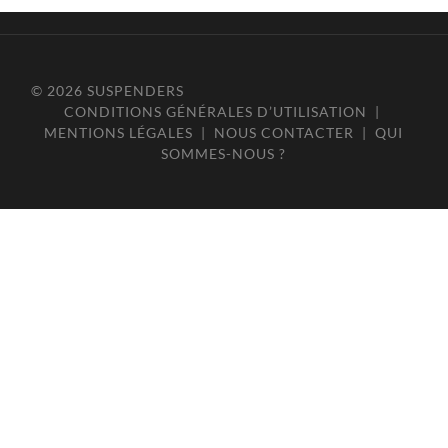
© 2026
SUSPENDERS
CONDITIONS GÉNÉRALES D’UTILISATION
|
MENTIONS LÉGALES
|
NOUS CONTACTER
|
QUI
SOMMES-NOUS ?