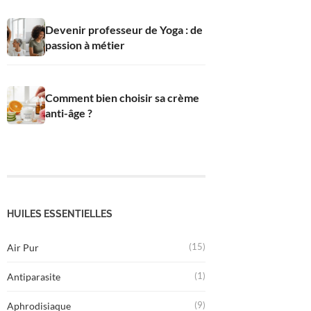
Devenir professeur de Yoga : de
passion à métier
Comment bien choisir sa crème
anti-âge ?
HUILES ESSENTIELLES
(15)
Air Pur
(1)
Antiparasite
(9)
Aphrodisiaque