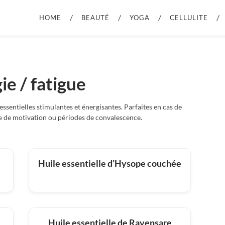
HOME
BEAUTÉ
YOGA
CELLULITE
ie / fatigue
 essentielles stimulantes et énergisantes. Parfaites en cas de
se de motivation ou périodes de convalescence.
Huile essentielle d’Hysope couchée
Huile essentielle de Ravensare