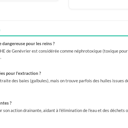
)
le dangereuse pour les reins ?
 l'HE de Genévrier est considérée comme néphrotoxique (toxique pour 
.
ées pour l'extraction ?
xtraite des baies (galbules), mais on trouve parfois des huiles issues d
antes ?
ur son action drainante, aidant à l'élimination de l'eau et des déchets 