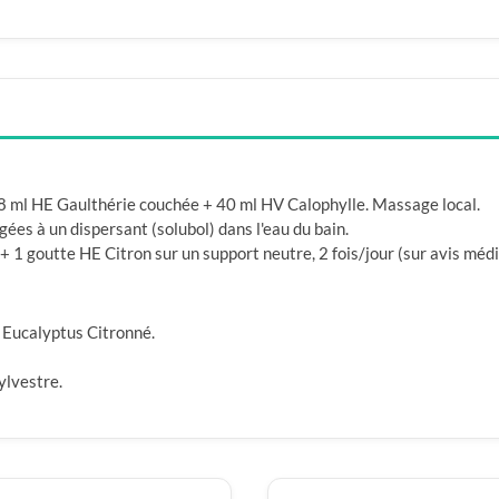
 8 ml HE Gaulthérie couchée + 40 ml HV Calophylle. Massage local.
es à un dispersant (solubol) dans l'eau du bain.
 1 goutte HE Citron sur un support neutre, 2 fois/jour (sur avis médic
, Eucalyptus Citronné.
ylvestre.