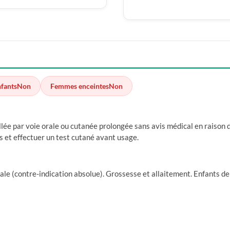
nfants
Non
Femmes enceintes
Non
llée par voie orale ou cutanée prolongée sans avis médical en raison 
es et effectuer un test cutané avant usage.
nale (contre-indication absolue). Grossesse et allaitement. Enfants d