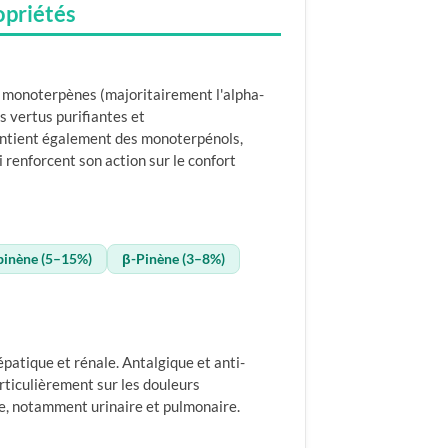
opriétés
en monoterpènes (majoritairement l'alpha-
es vertus purifiantes et
ontient également des monoterpénols,
 renforcent son action sur le confort
binène (5–15%)
β-Pinène (3–8%)
patique et rénale. Antalgique et anti-
rticulièrement sur les douleurs
e, notamment urinaire et pulmonaire.