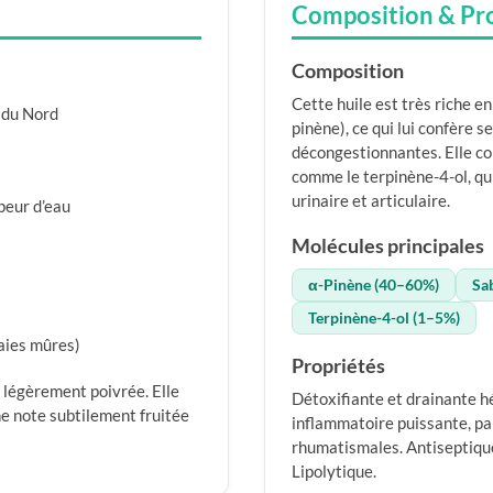
Composition & Pr
Composition
Cette huile est très riche 
 du Nord
pinène), ce qui lui confère s
décongestionnantes. Elle c
comme le terpinène-4-ol, qui
urinaire et articulaire.
apeur d’eau
Molécules principales
α-Pinène (40–60%)
Sa
Terpinène-4-ol (1–5%)
aies mûres)
Propriétés
 légèrement poivrée. Elle
Détoxifiante et drainante hé
ne note subtilement fruitée
inflammatoire puissante, pa
rhumatismales. Antiseptiqu
Lipolytique.