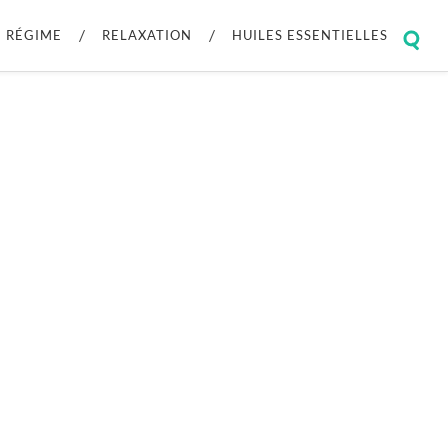
RÉGIME
RELAXATION
HUILES ESSENTIELLES
Togg
sear
field