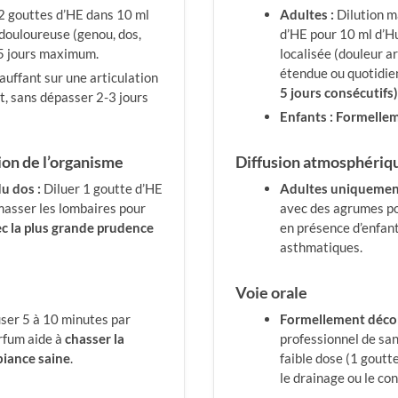
2 gouttes d’HE dans 10 ml
Adultes :
Dilution 
 douloureuse (genou, dos,
d’HE pour 10 ml d’Hu
t 5 jours maximum.
localisée (douleur ar
étendue ou quotidie
auffant sur une articulation
5 jours consécutifs)
t, sans dépasser 2-3 jours
Enfants :
Formellem
tion de l’organisme
Diffusion atmosphériq
u dos :
Diluer 1 goutte d’HE
Adultes uniquemen
masser les lombaires pour
avec des agrumes pou
ec la plus grande prudence
en présence d’enfan
asthmatiques.
Voie orale
ser 5 à 10 minutes par
Formellement décon
arfum aide à
chasser la
professionnel de santé
biance saine
.
faible dose (1 goutte
le drainage ou le con