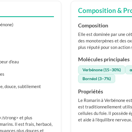
Composition & Pr
bénone)
Composition
Elle est dominée par une cét
des monoterpènes et des ox
plus réputé pour son action s
Molécules principales
apeur d’eau
Verbénone (15–30%)
α
les
Bornéol (3–7%)
e, douce, subtilement
Propriétés
Le Romarin à Verbénone est l
est traditionnellement util
cellules du foie. Il possèd
/strong> et plus
et aide à l’équilibre nerveux.
rins. Il est frais, herbacé,
 nuances plus douces et