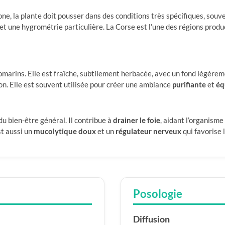
ne, la plante doit pousser dans des conditions très spécifiques, sou
et une hygrométrie particulière. La Corse est l’une des régions prod
omarins. Elle est fraîche, subtilement herbacée, avec un fond légèreme
on. Elle est souvent utilisée pour créer une ambiance
purifiante
et
éq
u bien-être général. Il contribue à
drainer le foie
, aidant l’organisme 
st aussi un
mucolytique doux
et un
régulateur nerveux
qui favorise 
Posologie
Diffusion