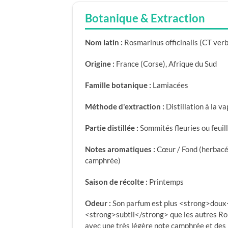
Botanique & Extraction
Nom latin :
Rosmarinus officinalis (CT ver
Origine :
France (Corse), Afrique du Sud
Famille botanique :
Lamiacées
Méthode d'extraction :
Distillation à la v
Partie distillée :
Sommités fleuries ou feuil
Notes aromatiques :
Cœur / Fond (herbacé
camphrée)
Saison de récolte :
Printemps
Odeur :
Son parfum est plus <strong>doux<
<strong>subtil</strong> que les autres Roma
avec une très légère note camphrée et des