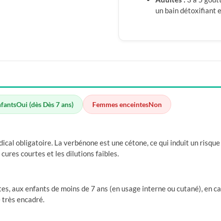
un bain détoxifiant 
nfants
Oui (dès Dès 7 ans)
Femmes enceintes
Non
dical obligatoire. La verbénone est une cétone, ce qui induit un risqu
 cures courtes et les dilutions faibles.
es, aux enfants de moins de 7 ans (en usage interne ou cutané), en ca
e très encadré.