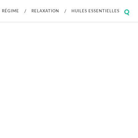
RÉGIME
RELAXATION
HUILES ESSENTIELLES
Togg
sear
field