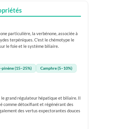
opriétés
one particulière, la verbénone, associée à
ydes terpéniques. C'est le chémotype le
ur le foie et le système biliaire.
-pinène (15–25%)
Camphre (5–10%)
e grand régulateur hépatique et biliaire. Il
isé comme détoxifiant et régénérant des
e également des vertus expectorantes douces