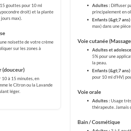
(15 gouttes pour 10 ml
Adultes :
Diffuser p
ypocondre droit) et la plante
principalement en ol
5 jours max).
Enfants (&gt;7 ans) 
max) dans une pièce 
sse
Voie cutanée (Massage
 une noisette de votre crème
pliquer sur les zones à
Adultes et adolesce
5% pour une applicat
la peau.
ir (douceur)
Enfants (&gt;7 ans) 
pour 10 ml d’HV) pou
 10 à 15 minutes, en
mme le Citron ou la Lavande
ulant léger.
Voie orale
Adultes :
Usage très
thérapeute. Jamais 
Bain / Cosmétique
Adultes :
3 à 5 gout