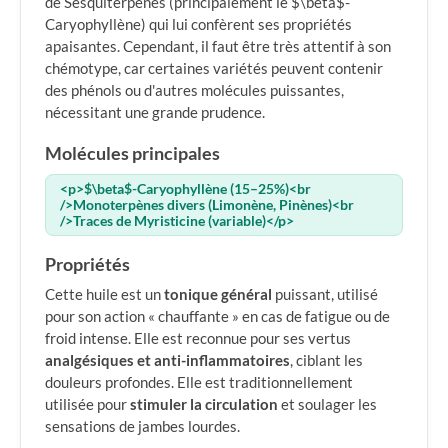
de Sesquiterpènes (principalement le $\beta$-
Caryophyllène) qui lui confèrent ses propriétés
apaisantes. Cependant, il faut être très attentif à son
chémotype, car certaines variétés peuvent contenir
des phénols ou d'autres molécules puissantes,
nécessitant une grande prudence.
Molécules principales
<p>$\beta$-Caryophyllène (15–25%)<br
/>Monoterpènes divers (Limonène, Pinènes)<br
/>Traces de Myristicine (variable)</p>
Propriétés
Cette huile est un
tonique général
puissant, utilisé
pour son action « chauffante » en cas de fatigue ou de
froid intense. Elle est reconnue pour ses vertus
analgésiques et anti-inflammatoires
, ciblant les
douleurs profondes. Elle est traditionnellement
utilisée pour
stimuler la circulation
et soulager les
sensations de jambes lourdes.