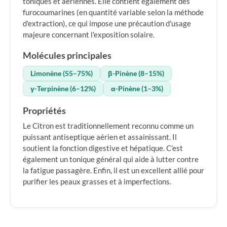
toniques et aériennes. Elle contient également des
furocoumarines (en quantité variable selon la méthode
d'extraction), ce qui impose une précaution d'usage
majeure concernant l'exposition solaire.
Molécules principales
Limonène (55–75%)
β-Pinène (8–15%)
γ-Terpinène (6–12%)
α-Pinène (1–3%)
Propriétés
Le Citron est traditionnellement reconnu comme un
puissant antiseptique aérien et assainissant. Il
soutient la fonction digestive et hépatique. C’est
également un tonique général qui aide à lutter contre
la fatigue passagère. Enfin, il est un excellent allié pour
purifier les peaux grasses et à imperfections.