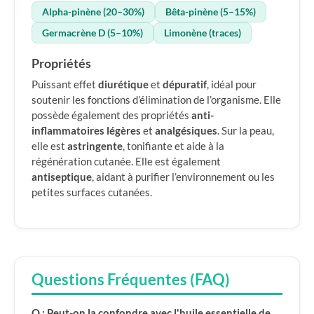
Alpha-pinène (20–30%)
Bêta-pinène (5–15%)
Germacrène D (5–10%)
Limonène (traces)
Propriétés
Puissant effet
diurétique
et
dépuratif
, idéal pour
soutenir les fonctions d’élimination de l’organisme. Elle
possède également des propriétés
anti-
inflammatoires légères
et
analgésiques
. Sur la peau,
elle est
astringente
, tonifiante et aide à la
régénération cutanée. Elle est également
antiseptique
, aidant à purifier l’environnement ou les
petites surfaces cutanées.
Questions Fréquentes (FAQ)
Q : Peut-on la confondre avec l'huile essentielle de