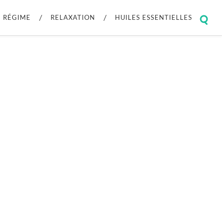
RÉGIME
RELAXATION
HUILES ESSENTIELLES
Togg
sear
field