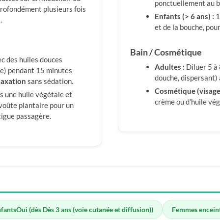
ponctuellement au b
 profondément plusieurs fois
Enfants (> 6 ans) :
1
n
.
et de la bouche, pou
Bain / Cosmétique
c des huiles douces
Adultes :
Diluer 5 à
de) pendant 15 minutes
douche, dispersant) a
laxation
sans sédation.
Cosmétique (visage)
 une huile végétale et
crème ou d’huile vég
voûte plantaire pour un
tigue passagère.
nfants
Oui (dès Dès 3 ans (voie cutanée et diffusion))
Femmes encein