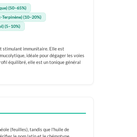
ique) (50–65%)
α-Terpinène) (10–20%)
l) (5–10%)
t stimulant immunitaire. Elle est
ucolytique, idéale pour dégager les voies
ofil équilibré, elle est un tonique général
e (feuilles), tandis que l'huile de
rifier le nom latin et le chémotype.