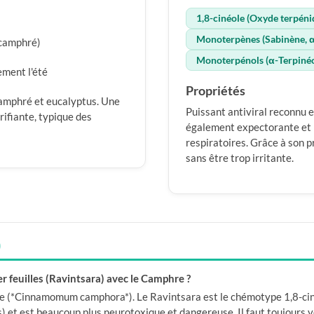
1,8-cinéole (Oxyde terpén
Monoterpènes (Sabinène, 
 camphré)
Monoterpénols (α-Terpinéo
ement l'été
Propriétés
camphré et eucalyptus. Une
Puissant antiviral reconnu e
rifiante, typique des
également expectorante et m
respiratoires. Grâce à son pr
sans être trop irritante.
)
r feuilles (Ravintsara) avec le Camphre ?
e (*Cinnamomum camphora*). Le Ravintsara est le chémotype 1,8-cinéol
et est beaucoup plus neurotoxique et dangereuse. Il faut toujours vé