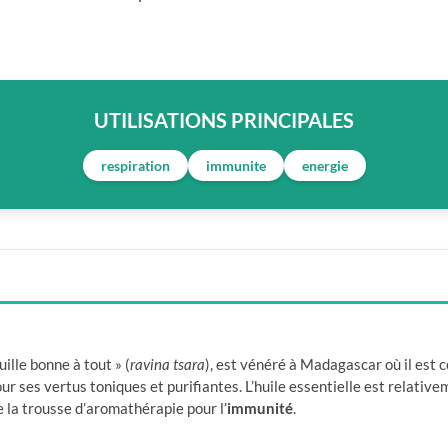
UTILISATIONS PRINCIPALES
respiration
immunite
energie
ille bonne à tout » (
ravina tsara
), est vénéré à Madagascar où il est
r ses vertus toniques et purifiantes. L’huile essentielle est relative
la trousse d’aromathérapie pour l’
immunité
.