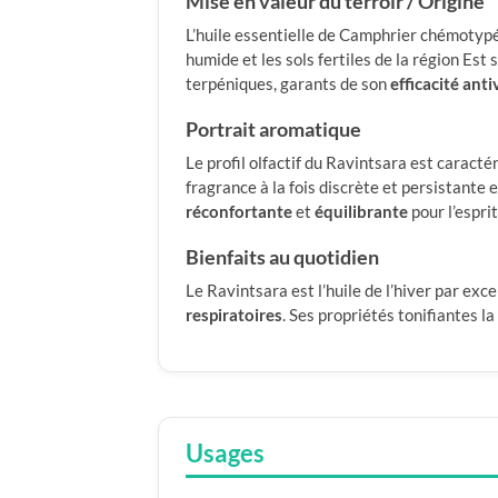
Mise en valeur du terroir / Origine
L’huile essentielle de Camphrier chémotypé 
humide et les sols fertiles de la région Es
terpéniques, garants de son
efficacité anti
Portrait aromatique
Le profil olfactif du Ravintsara est caracté
fragrance à la fois discrète et persistante 
réconfortante
et
équilibrante
pour l’esprit
Bienfaits au quotidien
Le Ravintsara est l’huile de l’hiver par exce
respiratoires
. Ses propriétés tonifiantes l
Usages