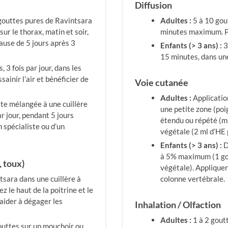
Diffusion
gouttes pures de Ravintsara
Adultes :
5 à 10 gout
sur le thorax, matin et soir,
minutes maximum. Peu
pause de 5 jours après 3
Enfants (> 3 ans) :
3
15 minutes, dans un
 3 fois par jour, dans les
ainir l’air et bénéficier de
Voie cutanée
Adultes :
Application
te mélangée à une cuillère
une petite zone (poi
ar jour, pendant 5 jours
étendu ou répété (m
spécialiste ou d’un
végétale (2 ml d’HE 
Enfants (> 3 ans) :
D
à 5% maximum (1 gou
 toux)
végétale). Appliquer 
tsara dans une cuillère à
colonne vertébrale.
z le haut de la poitrine et le
 aider à dégager les
Inhalation / Olfaction
Adultes :
1 à 2 goutt
uttes sur un mouchoir ou