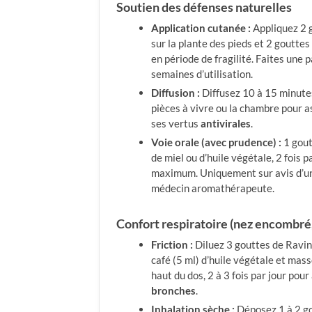
Soutien des défenses naturelles
Application cutanée :
Appliquez 2 
sur la plante des pieds et 2 gouttes 
en période de fragilité. Faites une 
semaines d’utilisation.
Diffusion :
Diffusez 10 à 15 minutes,
pièces à vivre ou la chambre pour ass
ses vertus
antivirales
.
Voie orale (avec prudence) :
1 gout
de miel ou d’huile végétale, 2 fois p
maximum. Uniquement sur avis d’un 
médecin aromathérapeute.
Confort respiratoire (nez encombré,
Friction :
Diluez 3 gouttes de Ravin
café (5 ml) d’huile végétale et masse
haut du dos, 2 à 3 fois par jour pour
bronches
.
Inhalation sèche :
Déposez 1 à 2 go