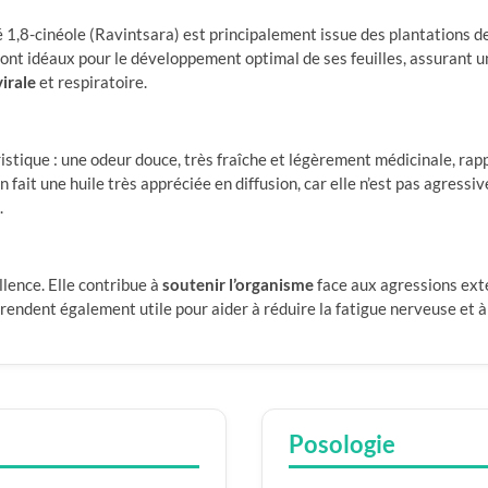
1,8-cinéole (Ravintsara) est principalement issue des plantations de 
t sont idéaux pour le développement optimal de ses feuilles, assurant
virale
et respiratoire.
ristique : une odeur douce, très fraîche et légèrement médicinale, rap
en fait une huile très appréciée en diffusion, car elle n’est pas agres
.
llence. Elle contribue à
soutenir l’organisme
face aux agressions ext
a rendent également utile pour aider à réduire la fatigue nerveuse et à
Posologie