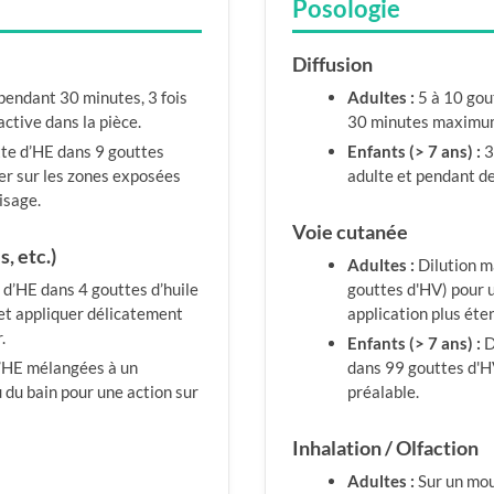
Posologie
Diffusion
pendant 30 minutes, 3 fois
Adultes :
5 à 10 gout
active dans la pièce.
30 minutes maximu
tte d’HE dans 9 gouttes
Enfants (> 7 ans) :
3
uer sur les zones exposées
adulte et pendant de
visage.
Voie cutanée
, etc.)
Adultes :
Dilution m
 d’HE dans 4 gouttes d’huile
gouttes d'HV) pour u
 et appliquer délicatement
application plus éten
.
Enfants (> 7 ans) :
D
’HE mélangées à un
dans 99 gouttes d'HV
u du bain pour une action sur
préalable.
Inhalation / Olfaction
Adultes :
Sur un mou