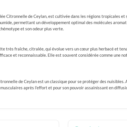
lée Citronnelle de Ceylan, est cultivée dans les régions tropicales et 
t humide, permettant un développement optimal des molécules aromati
l chémotype et son odeur plus verte.
ête très fraîche, citralée, qui évolue vers un cœur plus herbacé et ten
 efficace et reconnaissable. Elle est souvent considérée comme une no
Citronnelle de Ceylan est un classique pour se protéger des nuisibles. A
musculaires après l’effort et pour son pouvoir assainissant en diffusio