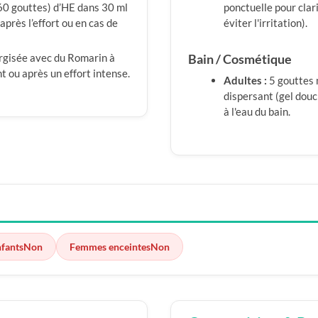
60 gouttes) d’HE dans 30 ml
ponctuelle pour clari
près l’effort ou en cas de
éviter l'irritation).
rgisée avec du Romarin à
Bain / Cosmétique
t ou après un effort intense.
Adultes :
5 gouttes
dispersant (gel douc
à l'eau du bain.
nfants
Non
Femmes enceintes
Non