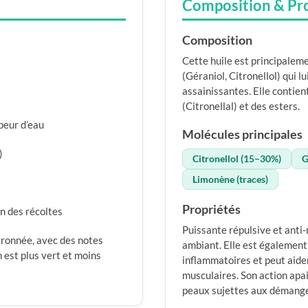
Composition & Pr
Composition
Cette huile est principalem
(Géraniol, Citronellol) qui l
assainissantes. Elle contie
(Citronellal) et des esters.
apeur d’eau
Molécules principales
)
Citronellol (15–30%)
G
Limonène (traces)
Propriétés
n des récoltes
Puissante répulsive et anti-m
tronnée, avec des notes
ambiant. Elle est également
est plus vert et moins
inflammatoires et peut aider
musculaires. Son action apai
peaux sujettes aux démange