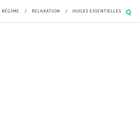
RÉGIME
RELAXATION
HUILES ESSENTIELLES
Togg
sear
field