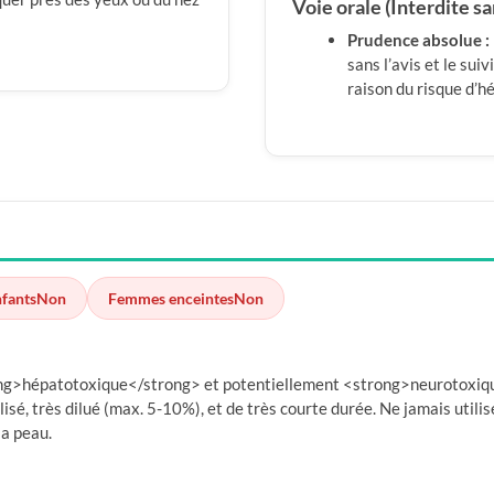
Voie orale (Interdite sa
Prudence absolue :
sans l’avis et le sui
raison du risque d’h
nfants
Non
Femmes enceintes
Non
rong>hépatotoxique</strong> et potentiellement <strong>neurotoxiqu
isé, très dilué (max. 5-10%), et de très courte durée. Ne jamais utilise
la peau.