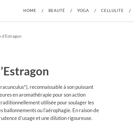
HOME
BEAUTÉ
YOGA
CELLULITE
e d’Estragon
d’Estragon
dracunculus*), reconnaissable à son puissant
jeures en aromathérapie pour son action
 traditionnellement utilisée pour soulager les
es ballonnements ou l'aérophagie. En raison de
rudence d'usage et une dilution rigoureuse.