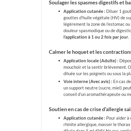
Soulager les spasmes digestifs et 
Application cutanée :
Diluer 1 gout
gouttes d’huile végétale (HV) de s
légèrement la zone de l’estomac ou
douleur spasmodique ou de digestion
l’application à 1 ou 2 fois par jour
.
Calmer le hoquet et les contractio
Application locale (Adulte) :
Dépose
mouchoir et la sentir brièvement. O
diluée sur les poignets ou sous la p
Voie interne (Avec avis) :
En cas de
un support neutre (sucre, miel) peut
conseil d’un aromathérapeute ou m
Soutien en cas de crise d’allergie s
Application cutanée :
Pour aider à
rhinite allergique, masser le thora
diluée dans 5 ml d’HV. Ne pas appli