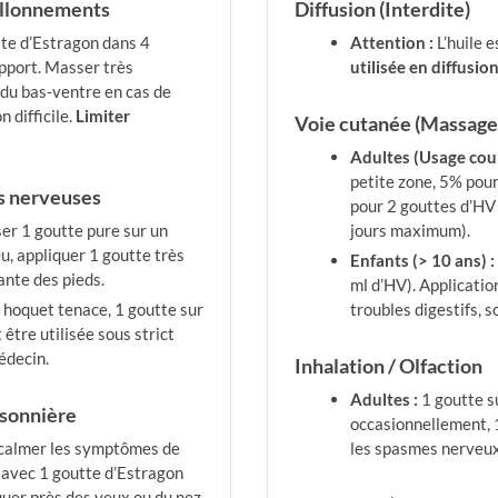
ballonnements
Diffusion (Interdite)
te d’Estragon dans 4
Attention :
L’huile e
upport. Masser très
utilisée en diffusio
 du bas-ventre en cas de
 difficile.
Limiter
Voie cutanée (Massage 
Adultes (Usage cour
petite zone, 5% pour
ns nerveuses
pour 2 gouttes d’HV 
r 1 goutte pure sur un
jours maximum).
u, appliquer 1 goutte très
Enfants (> 10 ans) :
lante des pieds.
ml d’HV). Applicatio
 hoquet tenace, 1 goutte sur
troubles digestifs, s
 être utilisée sous strict
édecin.
Inhalation / Olfaction
Adultes :
1 goutte s
aisonnière
occasionnellement, 1
 calmer les symptômes de
les spasmes nerveux 
x avec 1 goutte d’Estragon
quer près des yeux ou du nez