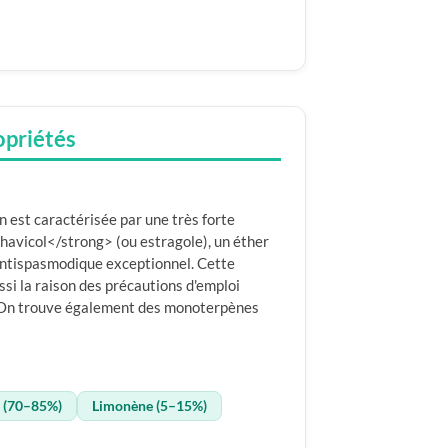
opriétés
on est caractérisée par une très forte
avicol</strong> (ou estragole), un éther
 antispasmodique exceptionnel. Cette
si la raison des précautions d'emploi
r. On trouve également des monoterpènes
) (70–85%)
Limonène (5–15%)