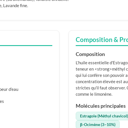
, Lavande fine.
Composition & Pr
Composition
L'huile essentielle d'Estrag
teneur en <strong>méthyl ch
qui lui confère son pouvoir
concentration élevée est aus
strictes qu'il faut observe
apeur d’eau
comme le limonène.
ies
Molécules principales
Estragole (Méthyl chavicol
β-Ocimène (3–10%)