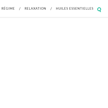
RÉGIME
RELAXATION
HUILES ESSENTIELLES
Togg
sear
field