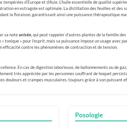
 tempérées d’Europe et d’Asie. L’huile essentielle de qualité supérie
ntration en estragole est optimale. La distillation des feuilles et des
ndant la floraison, garantissant ainsi une puissance thérapeutique ma
par sa note
anisée
, qui peut rappeler d’autres plantes de la famille de
« tonique » pour l’esprit, mais sa puissance impose un usage avec par
 efficacité contre les phénomènes de contraction et de tension.
xcellence. En cas de digestion laborieuse, de ballonnements ou de gaz, 
galement très appréciée par les personnes souffrant de hoquet persista
r les douleurs et crampes musculaires, toujours grâce à son puissant e
Posologie