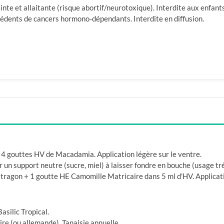
nte et allaitante (risque abortif/neurotoxique). Interdite aux enfant
édents de cancers hormono-dépendants. Interdite en diffusion.
 4 gouttes HV de Macadamia. Application légère sur le ventre.
un support neutre (sucre, miel) à laisser fondre en bouche (usage trè
tragon + 1 goutte HE Camomille Matricaire dans 5 ml d'HV. Application
silic Tropical.
re (ou allemande), Tanaisie annuelle.