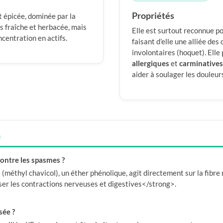
Propriétés
 épicée, dominée par la
is fraîche et herbacée, mais
Elle est surtout reconnue p
ncentration en actifs.
faisant d’elle une alliée des
involontaires (hoquet). Ell
allergiques
et
carminatives
aider à soulager les douleu
)
contre les spasmes ?
(méthyl chavicol), un éther phénolique, agit directement sur la fibre m
iser les contractions nerveuses et digestives</strong>.
sée ?