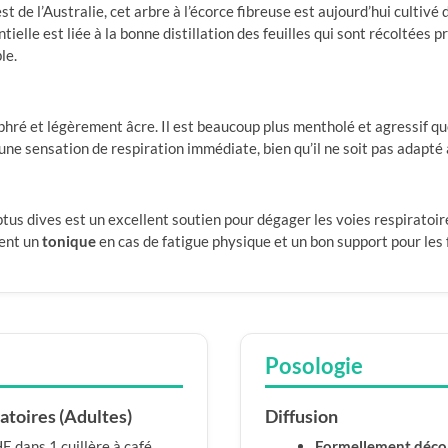
st de l’Australie, cet arbre à l’écorce fibreuse est aujourd’hui culti
ntielle est liée à la bonne distillation des feuilles qui sont récoltée
le.
amphré et légèrement âcre. Il est beaucoup plus mentholé et agressif qu
 une sensation de respiration immédiate, bien qu’il ne soit pas adapté
lyptus dives est un excellent soutien pour dégager les voies respirato
ment un
tonique
en cas de fatigue physique et un bon support pour les f
Posologie
toires (Adultes)
Diffusion
E dans 1 cuillère à café
Formellement décon