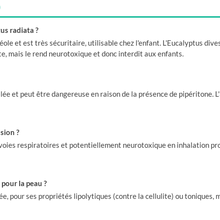
)
tus radiata ?
éole et est très sécuritaire, utilisable chez l'enfant. L'Eucalyptus dives
e, mais le rend neurotoxique et donc interdit aux enfants.
llée et peut être dangereuse en raison de la présence de pipéritone. L
sion ?
s voies respiratoires et potentiellement neurotoxique en inhalation pr
 pour la peau ?
luée, pour ses propriétés lipolytiques (contre la cellulite) ou tonique