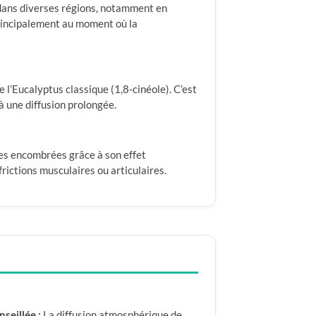
vé dans diverses régions, notamment en
s principalement au moment où la
e l’Eucalyptus classique (1,8-cinéole). C’est
 à une diffusion prolongée.
ires encombrées grâce à son effet
rictions musculaires ou articulaires.
seillée :
La diffusion atmosphérique de