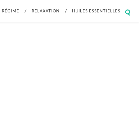
RÉGIME
RELAXATION
HUILES ESSENTIELLES
Togg
sear
field