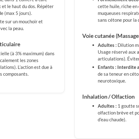
 et le haut du dos. Répéter
cette huile, riche en
de (max 5 jours).
muqueuses respiratoi
sans cétone pour la 
te sur un mouchoir et
vec la peau.
Voie cutanée (Massage
ticulaire
Adultes :
Dilution m
Usage réservé aux ap
ntielle (à 3% maximum) dans
articulations). Éviter
ocalement les zones
lations). L’action est due à
Enfants :
Interdite 
ses composants.
de sa teneur en céto
neurotoxique.
Inhalation / Olfaction
Adultes :
1 goutte s
olfaction brève et po
d’eau chaude).