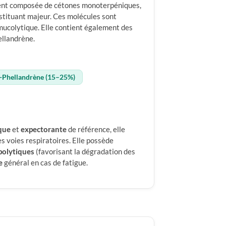
ment composée de cétones monoterpéniques,
nstituant majeur. Ces molécules sont
mucolytique. Elle contient également des
llandrène.
-Phellandrène (15–25%)
que
et
expectorante
de référence, elle
s voies respiratoires. Elle possède
ipolytiques
(favorisant la dégradation des
e
général en cas de fatigue.