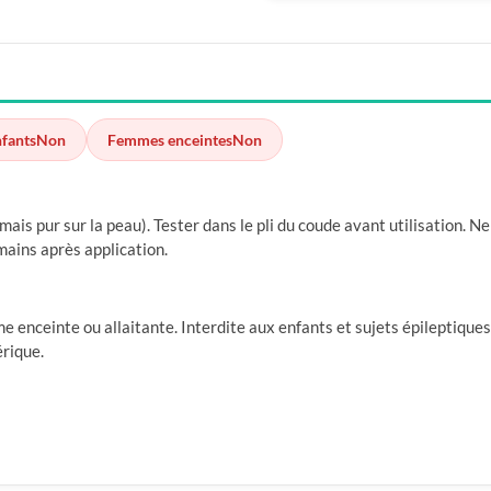
nfants
Non
Femmes enceintes
Non
ais pur sur la peau). Tester dans le pli du coude avant utilisation. Ne
mains après application.
enceinte ou allaitante. Interdite aux enfants et sujets épileptiques 
érique.