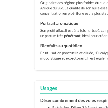
Originaire des régions plus froides du sud-e
Afrique du Sud. La qualité de son huile esse
concentration en pipéritone est la plus stab
Portrait aromatique
Son profil olfactif est à la fois herbacé, c
un parfum très
pénétrant
, idéal pour créer
Bienfaits au quotidien
En utilisation ponctuelle et diluée, l’Euca
mucolytique
et
expectorant
. Il est égale
Usages
Désencombrement des voies respira
En friction :
Diluer
2 à 3 gouttes d’H