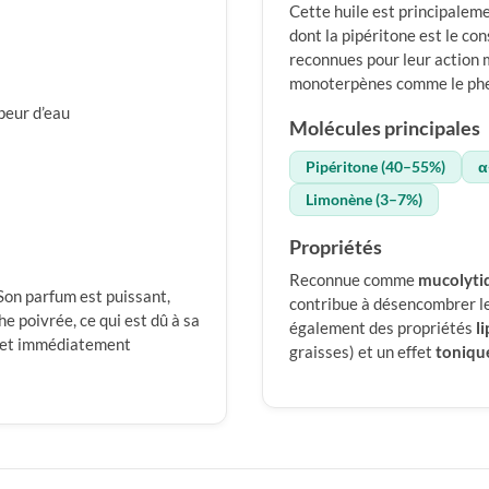
Cette huile est principale
dont la pipéritone est le co
reconnues pour leur action 
monoterpènes comme le phe
apeur d’eau
Molécules principales
Pipéritone (40–55%)
α
Limonène (3–7%)
Propriétés
Reconnue comme
mucolyti
Son parfum est puissant,
contribue à désencombrer le
e poivrée, ce qui est dû à sa
également des propriétés
l
e et immédiatement
graisses) et un effet
toniqu