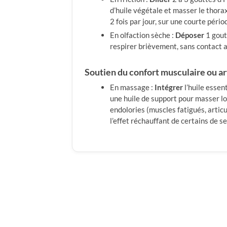
d’huile végétale et masser le thorax
2 fois par jour, sur une courte pério
En olfaction sèche :
Déposer
1 gout
respirer brièvement, sans contact a
Soutien du confort musculaire ou ar
En massage :
Intégrer
l’huile esse
une huile de support pour masser l
endolories (muscles fatigués, articu
l’effet réchauffant de certains de 