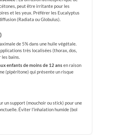
 cétones, peut être irritante pour les
res et les yeux. Préférer les Eucalyptus
diffusion (Radiata ou Globulus).
)
aximale de 5% dans une huile végétale.
plications très localisées (thorax, dos,
 les bains.
aux enfants de moins de 12 ans
en raison
ne (pipéritone) qui présente un risque
ur un support (mouchoir ou stick) pour une
nctuelle. Éviter l’inhalation humide (bol