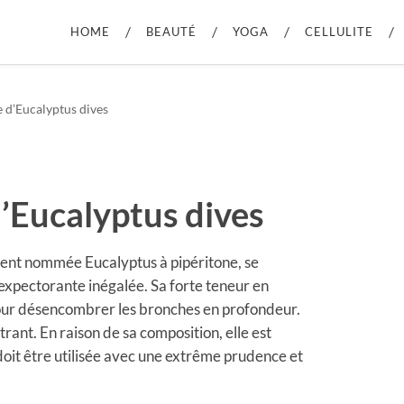
HOME
BEAUTÉ
YOGA
CELLULITE
e d’Eucalyptus dives
d’Eucalyptus dives
uvent nommée Eucalyptus à pipéritone, se
expectorante inégalée. Sa forte teneur en
 pour désencombrer les bronches en profondeur.
rant. En raison de sa composition, elle est
doit être utilisée avec une extrême prudence et