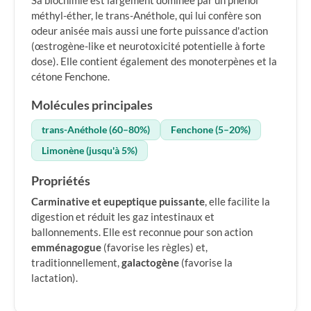
Sa biochimie est largement dominée par un phénol
méthyl-éther, le trans-Anéthole, qui lui confère son
odeur anisée mais aussi une forte puissance d'action
(œstrogène-like et neurotoxicité potentielle à forte
dose). Elle contient également des monoterpènes et la
cétone Fenchone.
Molécules principales
trans-Anéthole (60–80%)
Fenchone (5–20%)
Limonène (jusqu'à 5%)
Propriétés
Carminative et eupeptique puissante
, elle facilite la
digestion et réduit les gaz intestinaux et
ballonnements. Elle est reconnue pour son action
emménagogue
(favorise les règles) et,
traditionnellement,
galactogène
(favorise la
lactation).