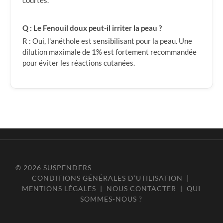
courtes.
Q : Le Fenouil doux peut-il irriter la peau ?
R : Oui, l'anéthole est sensibilisant pour la peau. Une
dilution maximale de 1% est fortement recommandée
pour éviter les réactions cutanées.
© 2026
SUSPENDERS
CONDITIONS GÉNÉRALES D’UTILISATION
|
MENTIONS LÉGALES
|
NOUS CONTACTER
|
QUI
SOMMES-NOUS ?