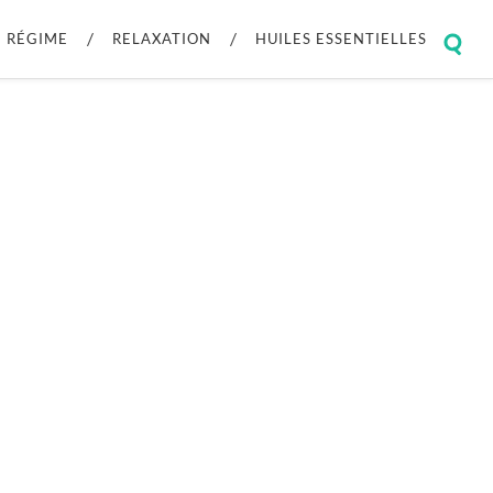
RÉGIME
RELAXATION
HUILES ESSENTIELLES
Togg
sear
field