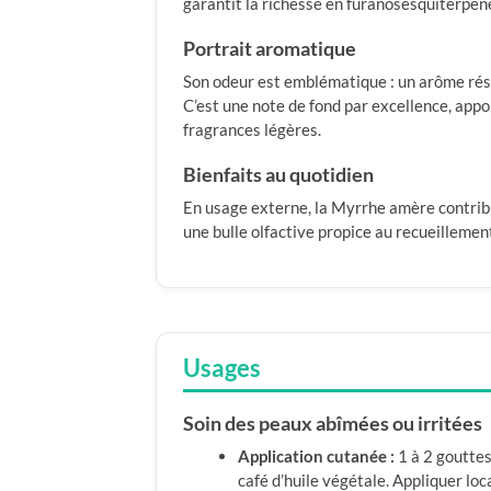
garantit la richesse en furanosesquiterpènes
Portrait aromatique
Son odeur est emblématique : un arôme rés
C’est une note de fond par excellence, app
fragrances légères.
Bienfaits au quotidien
En usage externe, la Myrrhe amère contribue
une bulle olfactive propice au recueillement
Usages
Soin des peaux abîmées ou irritées
Application cutanée :
1 à 2 gouttes
café d’huile végétale. Appliquer lo