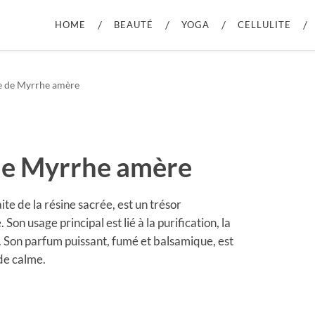
HOME
BEAUTÉ
YOGA
CELLULITE
le de Myrrhe amère
 de Myrrhe amère
te de la résine sacrée, est un trésor
on usage principal est lié à la purification, la
el. Son parfum puissant, fumé et balsamique, est
de calme.