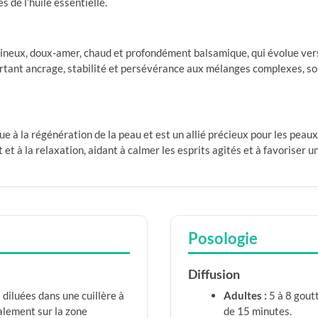
 de l’huile essentielle.
ineux, doux-amer, chaud et profondément balsamique, qui évolue ver
ortant ancrage, stabilité et persévérance aux mélanges complexes, sou
 à la régénération de la peau et est un allié précieux pour les peaux
 et à la relaxation, aidant à calmer les esprits agités et à favoriser u
Posologie
Diffusion
 diluées dans une cuillère à
Adultes :
5 à 8 gout
calement sur la zone
de 15 minutes.