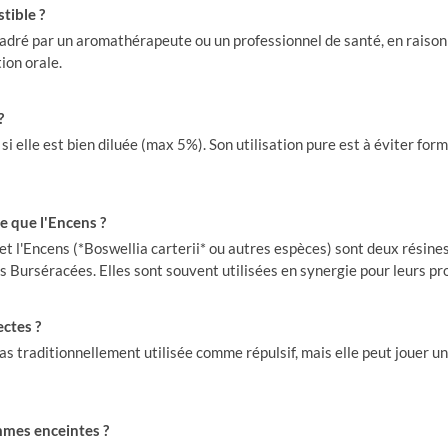
tible ?
ncadré par un aromathérapeute ou un professionnel de santé, en raison 
ion orale.
?
si elle est bien diluée (max 5%). Son utilisation pure est à éviter fo
e que l'Encens ?
 l'Encens (*Boswellia carterii* ou autres espèces) sont deux résines
es Burséracées. Elles sont souvent utilisées en synergie pour leurs 
ectes ?
as traditionnellement utilisée comme répulsif, mais elle peut jouer un
mmes enceintes ?