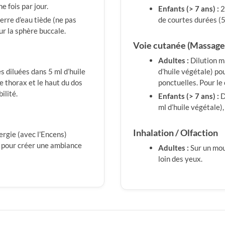
e fois par jour.
Enfants (> 7 ans) :
2
erre d’eau tiède (ne pas
de courtes durées (5
ur la sphère buccale.
Voie cutanée (Massage
Adultes :
Dilution m
s diluées dans 5 ml d’huile
d’huile végétale) po
 thorax et le haut du dos
ponctuelles. Pour le 
ilité.
Enfants (> 7 ans) :
D
ml d’huile végétale),
Inhalation / Olfaction
ergie (avec l’Encens)
pour créer une ambiance
Adultes :
Sur un mou
loin des yeux.