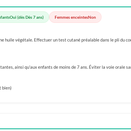
nfants
Oui (dès Dès 7 ans)
Femmes enceintes
Non
ne huile végétale. Effectuer un test cutané préalable dans le pli du c
ntes, ainsi qu'aux enfants de moins de 7 ans. Éviter la voie orale sans
t bien)