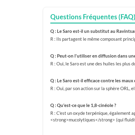
Questions Fréquentes (FAQ
Q : Le Saro est-il un substitut au Ravintsa
R : Ils partagent le même composant princip
Q : Peut-on l'utiliser en diffusion dans u
R : Oui, le Saro est une des huiles les plus 
Q : Le Saro est-il efficace contre les maux
R : Oui, par son action sur la sphère ORL, e
Q : Qu'est-ce que le 1,8-cinéole ?
R : C'est un oxyde terpénique, également a
<strong>mucolytiques</strong> (qui fluidif