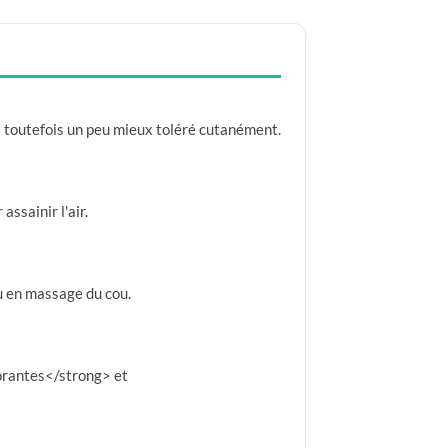
st toutefois un peu mieux toléré cutanément.
assainir l'air.
ou en massage du cou.
torantes</strong> et