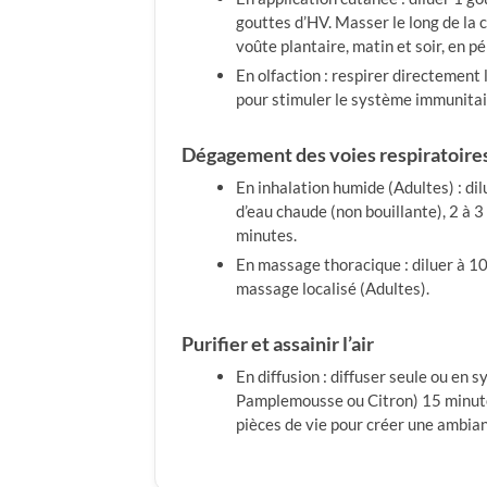
gouttes d’HV. Masser le long de la c
voûte plantaire, matin et soir, en p
En olfaction : respirer directement l
pour stimuler le système immunitai
Dégagement des voies respiratoire
En inhalation humide (Adultes) : dil
d’eau chaude (non bouillante), 2 à 3 
minutes.
En massage thoracique : diluer à 1
massage localisé (Adultes).
Purifier et assainir l’air
En diffusion : diffuser seule ou en 
Pamplemousse ou Citron) 15 minute
pièces de vie pour créer une ambia