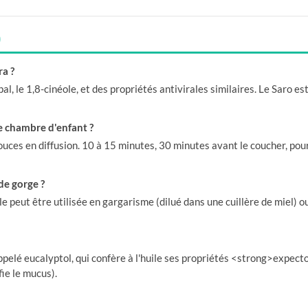
)
ra ?
al, le 1,8-cinéole, et des propriétés antivirales similaires. Le Saro e
ne chambre d'enfant ?
douces en diffusion. 10 à 15 minutes, 30 minutes avant le coucher, pour 
 de gorge ?
lle peut être utilisée en gargarisme (dilué dans une cuillère de miel) 
ppelé eucalyptol, qui confère à l'huile ses propriétés <strong>expec
ie le mucus).