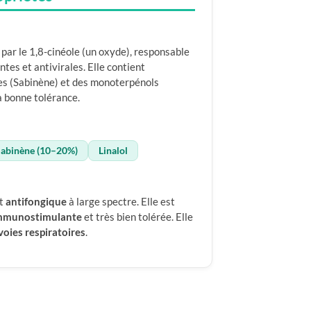
par le 1,8-cinéole (un oxyde), responsable
tes et antivirales. Elle contient
s (Sabinène) et des monoterpénols
sa bonne tolérance.
abinène (10–20%)
Linalol
t
antifongique
à large spectre. Elle est
mmunostimulante
et très bien tolérée. Elle
voies respiratoires
.