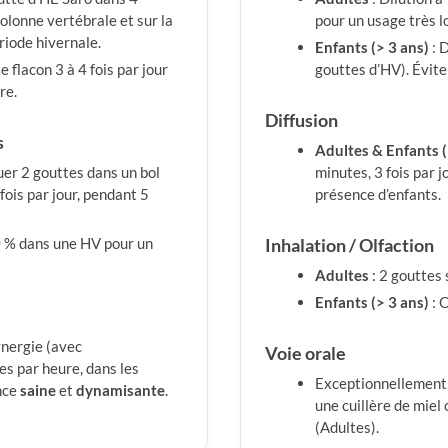
olonne vertébrale et sur la
pour un usage très 
ériode hivernale.
Enfants (> 3 ans)
: 
e flacon 3 à 4 fois par jour
gouttes d’HV). Éviter
re.
Diffusion
s
Adultes & Enfants (
uer 2 gouttes dans un bol
minutes, 3 fois par 
fois par jour, pendant 5
présence d’enfants.
0 % dans une HV pour un
Inhalation / Olfaction
Adultes
: 2 gouttes 
Enfants (> 3 ans)
: O
synergie (avec
Voie orale
s par heure, dans les
Exceptionnellement, 
nce
saine
et
dynamisante
.
une cuillère de miel 
(Adultes).