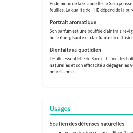
Endémique de la Grande Île, le Saro pousse su
feuilles. La qualité de l’HE dépend de la pu
Portrait aromatique
Son parfum est une bouffée d’air frais revi
huile
énergisante
et
clarifiante
en diffusion
Bienfaits au quotidien
L’Huile essentielle de Saro est l’une des hui
naturelles
et son efficacité à
dégager les v
nourrissons).
Usages
Soutien des défenses naturelles
En application cutanée : diluer 1 g