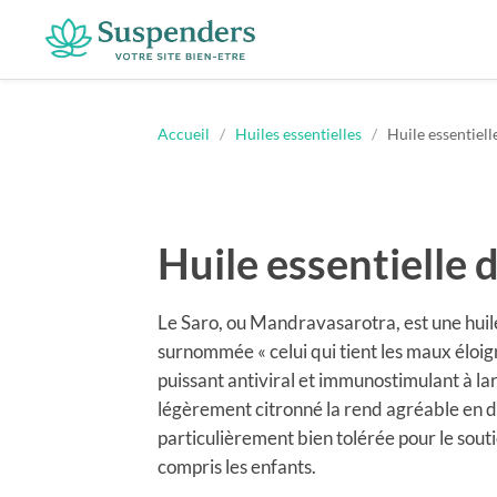
Suspenders
Accueil
/
Huiles essentielles
/
Huile essentiell
Huile essentielle 
Le Saro, ou Mandravasarotra, est une huil
surnommée « celui qui tient les maux éloigné
puissant antiviral et immunostimulant à la
légèrement citronné la rend agréable en diff
particulièrement bien tolérée pour le souti
compris les enfants.