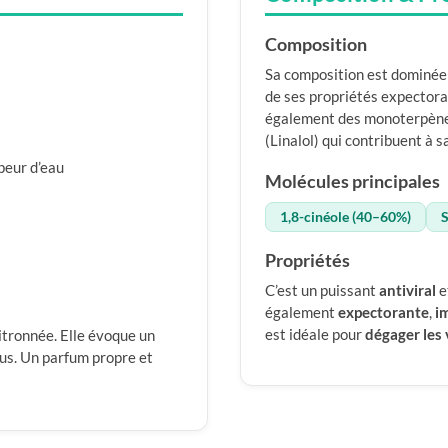
Composition
Sa composition est dominée 
de ses propriétés expectoran
également des monoterpène
(Linalol) qui contribuent à 
apeur d’eau
Molécules principales
1,8-cinéole (40–60%)
S
Propriétés
C’est un puissant
antiviral
e
également
expectorante
,
i
est idéale pour
dégager les 
tronnée. Elle évoque un
us. Un parfum propre et