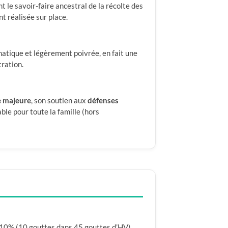
nt le savoir-faire ancestral de la récolte des
nt réalisée sur place.
matique et légèrement poivrée, en fait une
tration.
e majeure
, son soutien aux
défenses
le pour toute la famille (hors
à 10% (10 gouttes dans 45 gouttes d’HV)