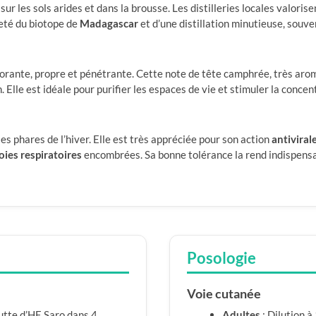
r les sols arides et dans la brousse. Les distilleries locales valorise
reté du biotope de
Madagascar
et d’une distillation minutieuse, souve
gorante, propre et pénétrante. Cette note de tête camphrée, très aro
. Elle est idéale pour purifier les espaces de vie et stimuler la concen
les phares de l’hiver. Elle est très appréciée pour son action
antiviral
oies respiratoires
encombrées. Sa bonne tolérance la rend indispensab
Posologie
Voie cutanée
outte d’HE Saro dans 4
Adultes
: Dilution 