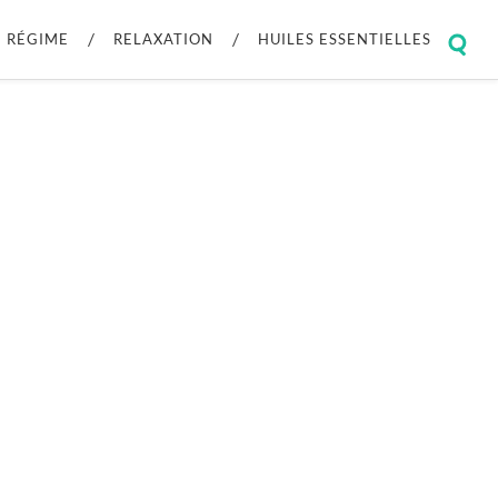
RÉGIME
RELAXATION
HUILES ESSENTIELLES
Togg
sear
field