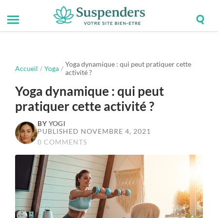
Togg
Toggle
Suspenders
sear
mobile
field
menu
Yoga dynamique : qui peut pratiquer cette
Accueil
/
Yoga
/
activité ?
Yoga dynamique : qui peut
pratiquer cette activité ?
BY
YOGI
PUBLISHED NOVEMBRE 4, 2021
0 COMMENTS