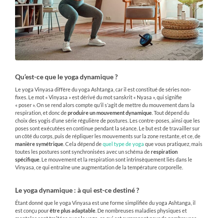
Qu’est-ce que le yoga dynamique ?
Le yoga Vinyasa diffère du yoga Ashtanga, car il est constitué de séries non-
fixes. Le mot « Vinyasa » est dérivé du mot sanskrit « Nyasa », qui signifie
« poser ». On se rend alors compte qu’il s’agit de mettre du mouvement dans la
respiration, et donc de
produire un mouvement dynamique
. Tout dépend du
choix des yogis d’une série régulière de postures. Les contre-poses, ainsi que les
poses sont exécutées en continue pendant la séance. Le but est de travailler sur
un côté du corps, puis de répliquer les mouvements sur la zone restante, et ce, de
manière symétrique
. Cela dépend de
quel type de yoga
que vous pratiquez, mais
toutes les postures sont synchronisées avec un schéma de
respiration
spécifique
. Le mouvement et la respiration sont intrinsèquement liés dans le
Vinyasa, ce qui entraîne une augmentation de la température corporelle.
Le yoga dynamique : à qui est-ce destiné ?
Étant donné que le yoga Vinyasa est une forme simplifiée du yoga Ashtanga, il
est conçu pour
être plus adaptable
. De nombreuses maladies physiques et