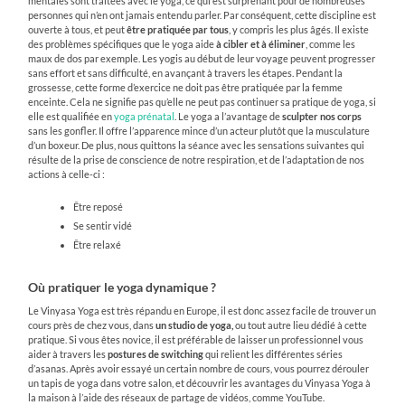
mentales sont traitées avec le yoga, ce qui est surprenant pour de nombreuses
personnes qui n’en ont jamais entendu parler. Par conséquent, cette discipline est
ouverte à tous, et peut
être pratiquée par tous
, y compris les plus âgés. Il existe
des problèmes spécifiques que le yoga aide
à cibler et à éliminer
, comme les
maux de dos par exemple. Les yogis au début de leur voyage peuvent progresser
sans effort et sans difficulté, en avançant à travers les étapes. Pendant la
grossesse, cette forme d’exercice ne doit pas être pratiquée par la femme
enceinte. Cela ne signifie pas qu’elle ne peut pas continuer sa pratique de yoga, si
elle est qualifiée en
yoga prénatal
. Le yoga a l’avantage de
sculpter nos corps
sans les gonfler. Il offre l’apparence mince d’un acteur plutôt que la musculature
d’un boxeur. De plus, nous quittons la séance avec les sensations suivantes qui
résulte de la prise de conscience de notre respiration, et de l’adaptation de nos
actions à celle-ci :
Être reposé
Se sentir vidé
Être relaxé
Où pratiquer le yoga dynamique ?
Le Vinyasa Yoga est très répandu en Europe, il est donc assez facile de trouver un
cours près de chez vous, dans
un studio de yoga,
ou tout autre lieu dédié à cette
pratique. Si vous êtes novice, il est préférable de laisser un professionnel vous
aider à travers les
postures de switching
qui relient les différentes séries
d’asanas. Après avoir essayé un certain nombre de cours, vous pourrez dérouler
un tapis de yoga dans votre salon, et découvrir les avantages du Vinyasa Yoga à
la maison à l’aide des réseaux de partage de vidéos, comme YouTube.