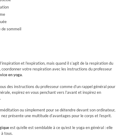
xation
sme
inuée
ue de sommeil
inspiration et l’expiration, mais quand il s’agit de la respiration du
et, coordonner votre respiration avec les instructions du professeur
vice en yoga
.
-vous des instructions du professeur comme d’un rappel général pour
nérale, expirez en vous penchant vers l’avant et inspirez en
.
 en méditation ou simplement pour se détendre devant son ordinateur,
 nez présente une multitude d’avantages pour le corps et l’esprit.
ogique
est qu’elle est semblable à ce qu’est le yoga en général : elle
 à tous.