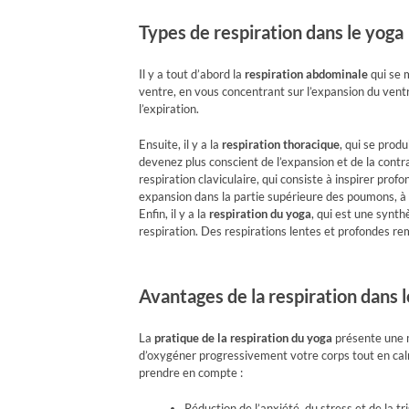
Types de respiration dans le yoga
Il y a tout d’abord la
respiration abdominale
qui se 
ventre, en vous concentrant sur l’expansion du ventr
l’expiration.
Ensuite, il y a la
respiration thoracique
, qui se prod
devenez plus conscient de l’expansion et de la contra
respiration claviculaire, qui consiste à inspirer pr
expansion dans la partie supérieure des poumons, à 
Enfin, il y a la
respiration du yoga
, qui est une synth
respiration. Des respirations lentes et profondes rem
Avantages de la respiration dans 
La
pratique de la respiration du yoga
présente une m
d’oxygéner progressivement votre corps tout en cal
prendre en compte :
Réduction de l’anxiété, du stress et de la tr