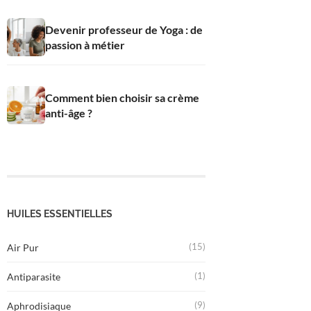
Devenir professeur de Yoga : de
passion à métier
Comment bien choisir sa crème
anti-âge ?
HUILES ESSENTIELLES
(15)
Air Pur
(1)
Antiparasite
(9)
Aphrodisiaque