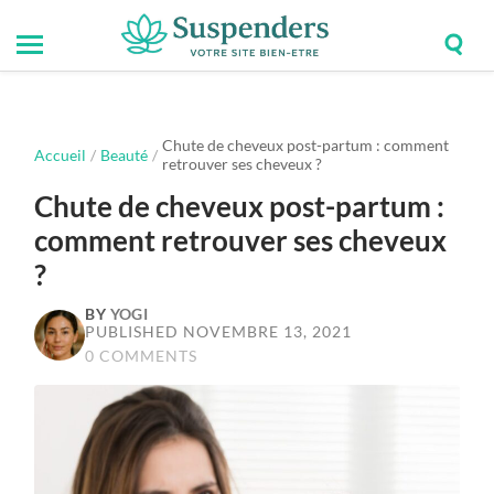
Togg
Toggle
Suspenders
sear
mobile
field
menu
Chute de cheveux post-partum : comment
Accueil
/
Beauté
/
retrouver ses cheveux ?
Chute de cheveux post-partum :
comment retrouver ses cheveux
?
BY
YOGI
PUBLISHED NOVEMBRE 13, 2021
0 COMMENTS