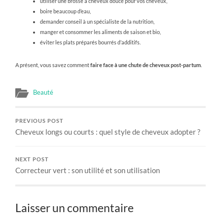
utiliser une brosse à cheveux douce pour vos cheveux,
boire beaucoup d’eau,
demander conseil à un spécialiste de la nutrition,
manger et consommer les aliments de saison et bio,
éviter les plats préparés bourrés d’additifs.
A présent, vous savez comment
faire face à une chute de cheveux post-partum
.
Beauté
PREVIOUS POST
Cheveux longs ou courts : quel style de cheveux adopter ?
NEXT POST
Correcteur vert : son utilité et son utilisation
Laisser un commentaire