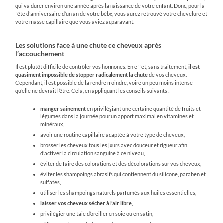
qui va durer environ une année après la naissance de votre enfant. Donc, pour la
fête d’anniversaire d’un an de votre bébé, vous aurez retrouvé votre chevelure et
votre masse capillaire que vous aviez auparavant.
Les solutions face à une chute de cheveux après
l’accouchement
Il est plutôt difficile de contrôler vos hormones. En effet, sans traitement,
il est
quasiment impossible de stopper radicalement la chute
de vos cheveux.
Cependant, il est possible de la rendre moindre, voire un peu moins intense
qu’elle ne devrait l’être. Cela, en appliquant les conseils suivants :
manger sainement
en privilégiant une certaine quantité de fruits et
légumes dans la journée pour un apport maximal en vitamines et
minéraux,
avoir une routine capillaire adaptée à votre type de cheveux,
brosser les cheveux tous les jours avec douceur et rigueur afin
d’activer la circulation sanguine à ce niveau,
éviter de faire des colorations et des décolorations sur vos cheveux,
éviter les shampoings abrasifs qui contiennent du silicone, paraben et
sulfates,
utiliser les shampoings naturels parfumés aux huiles essentielles,
laisser vos cheveux sécher à l’air libre
,
privilégier une taie d’oreiller en soie ou en satin,