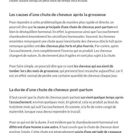
chuter autant lorsqu’un petit bout de temps sera écoulé.
Les causes d’une chute de cheveux après la grossesse
Pour répondre à cette problématique de manière plus rapide et directe, on
pourrait dire que
la cause principale d’une chute de cheveux post-partum
est
bien le déséquilibre hormonal. En effet, la grossesse ainsi que l’accouchement
chamboulent énormément les sécrétions hormonales. Souvent, les femmes
enceintes remarquent une chute quasi inexistante des cheveux d’où le fait qu’on
remarque qu’elles ont
des cheveux plus forts et plus fournis
. Par contre, après
l’accouchement, c’est complètement l’inverse qui se produit. Les cheveux
changent de nature, ils deviennent plus fragiles et sont plus sujet à la chute.
Pour faire simple, on pourrait dire que ce sont
les cheveux qui auraient dû
tomber lors des mois de grossesse
, qui prennent leur revanche aujourd’hui, car il
est, en effet, normal de perdre une certaine quantité de cheveux chaque jour.
La durée d’une chute de cheveux post-partum
Il faut savoir que la chute de cheveux post-partum
survient quelque temps après
l’accouchement
, environ quelques mois. En général, cela se produit au bout du
troisième mois qui suit l’accouchement. En somme, à la fin de votre congé de
maternité, lorsque vous devez reprendre le travail.
Pour ce qui est de la durée, il est évident que le chamboulement hormonal est
différent d’une femme à une autre.
Il faut savoir que la chute de cheveux dure
environ 3 mois. Cette chute est généralement
suivie d’une période de repousse,