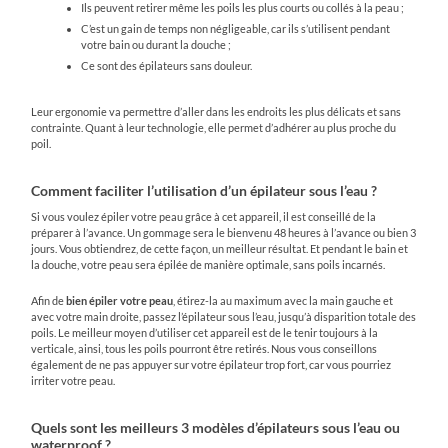
Ils peuvent retirer même les poils les plus courts ou collés à la peau ;
C’est un gain de temps non négligeable, car ils s’utilisent pendant
votre bain ou durant la douche ;
Ce sont des épilateurs sans douleur.
Leur ergonomie va permettre d’aller dans les endroits les plus délicats et sans
contrainte. Quant à leur technologie, elle permet d’adhérer au plus proche du
poil.
Comment faciliter l’utilisation d’un épilateur sous l’eau ?
Si vous voulez épiler votre peau grâce à cet appareil, il est conseillé de la
préparer à l’avance. Un gommage sera le bienvenu 48 heures à l’avance ou bien 3
jours. Vous obtiendrez, de cette façon, un meilleur résultat. Et pendant le bain et
la douche, votre peau sera épilée de manière optimale, sans poils incarnés.
Afin de
bien épiler votre peau
, étirez-la au maximum avec la main gauche et
avec votre main droite, passez l’épilateur sous l’eau, jusqu’à disparition totale des
poils. Le meilleur moyen d’utiliser cet appareil est de le tenir toujours à la
verticale, ainsi, tous les poils pourront être retirés. Nous vous conseillons
également de ne pas appuyer sur votre épilateur trop fort, car vous pourriez
irriter votre peau.
Quels sont les meilleurs 3 modèles d’épilateurs sous l’eau ou
waterproof ?