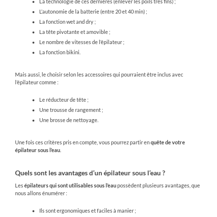
La technologie de ces dernières (enlever les poils très fins) ;
L’autonomie de la batterie (entre 20 et 40 min) ;
La fonction wet and dry ;
La tête pivotante et amovible ;
Le nombre de vitesses de l’épilateur ;
La fonction bikini.
Mais aussi, le choisir selon les accessoires qui pourraient être inclus avec
l’épilateur comme :
Le réducteur de tête ;
Une trousse de rangement ;
Une brosse de nettoyage.
Une fois ces critères pris en compte, vous pourrez partir en
quête de votre
épilateur sous l’eau
.
Quels sont les avantages d’un épilateur sous l’eau ?
Les
épilateurs qui sont utilisables sous l’eau
possèdent plusieurs avantages, que
nous allons énumérer :
Ils sont ergonomiques et faciles à manier ;