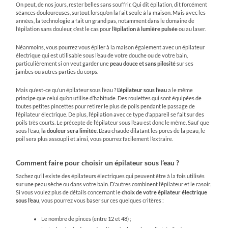
On peut, de nos jours, rester belles sans souffrir. Qui dit épilation, dit forcément
séances douloureuses, surtout lorsqu’on la fait seule à la maison. Mais avec les
années, la technologie a fait un grand pas, notamment dans le domaine de
l’épilation sans douleur, c’est le cas pour
l’épilation à lumière pulsée
ou au laser.
Néanmoins, vous pourrez vous épiler à la maison également avec un épilateur
électrique qui est utilisable sous l’eau de votre douche ou de votre bain,
particulièrement si on veut garder une
peau douce et sans pilosité
sur ses
jambes ou autres parties du corps.
Mais qu’est-ce qu’un épilateur sous l’eau ?
L’épilateur sous l’eau
a le même
principe que celui qu’on utilise d’habitude. Des roulettes qui sont équipées de
toutes petites pincettes pour retirer le plus de poils pendant le passage de
l’épilateur électrique. De plus, l’épilation avec ce type d’appareil se fait sur des
poils très courts. Le précepte de l’épilateur sous l’eau est donc le même. Sauf que
sous l’eau,
la douleur sera limitée
. L’eau chaude dilatant les pores de la peau, le
poil sera plus assoupli et ainsi, vous pourrez facilement l’extraire.
Comment faire pour choisir un épilateur sous l’eau ?
Sachez qu’il existe des épilateurs électriques qui peuvent être à la fois utilisés
sur une peau sèche ou dans votre bain. D’autres combinent l’épilateur et le rasoir.
Si vous voulez plus de détails concernant le
choix de votre épilateur électrique
sous l’eau
, vous pourrez vous baser sur ces quelques critères :
Le nombre de pinces (entre 12 et 48) ;