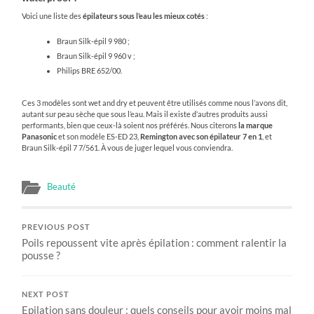
Voici une liste des
épilateurs sous l’eau les mieux cotés
:
Braun Silk-épil 9 980 ;
Braun Silk-épil 9 960 v ;
Philips BRE 652/00.
Ces 3 modèles sont wet and dry et peuvent être utilisés comme nous l’avons dit,
autant sur peau sèche que sous l’eau. Mais il existe d’autres produits aussi
performants, bien que ceux-là soient nos préférés. Nous citerons
la marque
Panasonic
et son modèle ES-ED 23,
Remington avec son épilateur 7 en 1
, et
Braun Silk-épil 7 7/561. À vous de juger lequel vous conviendra.
Beauté
PREVIOUS POST
Poils repoussent vite après épilation : comment ralentir la
pousse ?
NEXT POST
Epilation sans douleur : quels conseils pour avoir moins mal