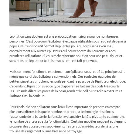
L’épilation sans douleur est une préoccupation majeure pour de nombreuses
personnes. C’est pourquoi l’épilateur électrique utilisable sous l’eau est devenu si
populaire. Ce dispositif permet d’épiler les poils du corps sans avoir mal,
contrairement aux autres épilateurs qui peuvent être douloureux lors des
premières utilisations. Si vous recherchez une solution pour une peau douce et
sans pilosité, l’épilateur à utiliser sous l’eau est fait pour vous.
Mais comment fonctionne exactement un épilateur sous l’eau ? Le principe est le
même que celui des épilateurs conventionnels. Des roulettes équipées de
petites pincettes arrachent les poils pendant le passage de l’épilateur électrique.
Cependant, l’épilation avec ce type d’appareil se fait sur des poils très courts.
L’eau chaude dilate les pores de la peau, rendant le poil plus facile à extraire et
limitant ainsi la douleur.
Pour choisir le bon épilateur sous l’eau, il est important de prendre en compte
plusieurs critères tels que le nombre de pinces, la technologie des pinces,
l’autonomie de la batterie, la fonction wet and dry, la tête pivotante et amovible,
le nombre de vitesses et la fonction bikini. Certains modèles peuvent également
proposer des accessoires supplémentaires tels qu’un réducteur de tête, une
trousse de rangement ou une brosse de nettoyage.