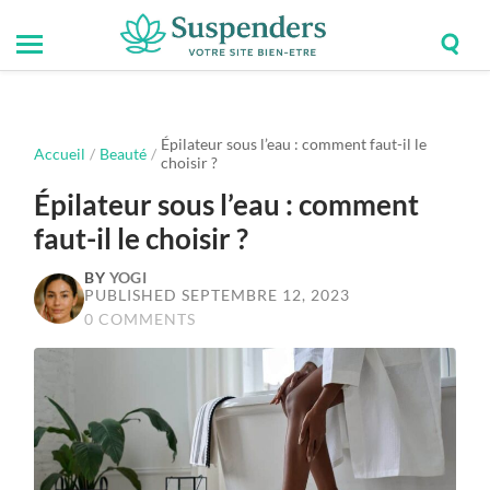
Togg
Toggle
Suspenders
sear
mobile
field
menu
Épilateur sous l’eau : comment faut-il le
Accueil
/
Beauté
/
choisir ?
Épilateur sous l’eau : comment
faut-il le choisir ?
BY
YOGI
PUBLISHED SEPTEMBRE 12, 2023
0 COMMENTS