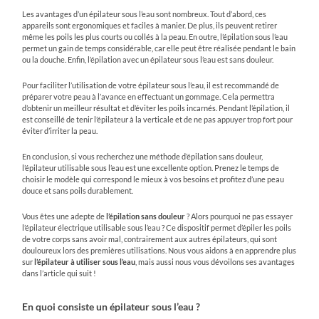
Les avantages d’un épilateur sous l’eau sont nombreux. Tout d’abord, ces
appareils sont ergonomiques et faciles à manier. De plus, ils peuvent retirer
même les poils les plus courts ou collés à la peau. En outre, l’épilation sous l’eau
permet un gain de temps considérable, car elle peut être réalisée pendant le bain
ou la douche. Enfin, l’épilation avec un épilateur sous l’eau est sans douleur.
Pour faciliter l’utilisation de votre épilateur sous l’eau, il est recommandé de
préparer votre peau à l’avance en effectuant un gommage. Cela permettra
d’obtenir un meilleur résultat et d’éviter les poils incarnés. Pendant l’épilation, il
est conseillé de tenir l’épilateur à la verticale et de ne pas appuyer trop fort pour
éviter d’irriter la peau.
En conclusion, si vous recherchez une méthode d’épilation sans douleur,
l’épilateur utilisable sous l’eau est une excellente option. Prenez le temps de
choisir le modèle qui correspond le mieux à vos besoins et profitez d’une peau
douce et sans poils durablement.
Vous êtes une adepte de
l’épilation sans douleur
? Alors pourquoi ne pas essayer
l’épilateur électrique utilisable sous l’eau ? Ce dispositif permet d’épiler les poils
de votre corps sans avoir mal, contrairement aux autres épilateurs, qui sont
douloureux lors des premières utilisations. Nous vous aidons à en apprendre plus
sur
l’épilateur à utiliser sous l’eau
, mais aussi nous vous dévoilons ses avantages
dans l’article qui suit !
En quoi consiste un épilateur sous l’eau ?