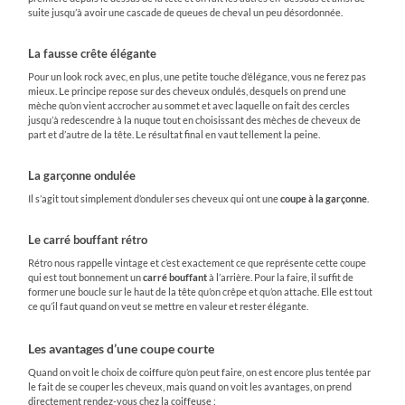
suite jusqu’à avoir une cascade de queues de cheval un peu désordonnée.
La fausse crête élégante
Pour un look rock avec, en plus, une petite touche d’élégance, vous ne ferez pas
mieux. Le principe repose sur des cheveux ondulés, desquels on prend une
mèche qu’on vient accrocher au sommet et avec laquelle on fait des cercles
jusqu’à redescendre à la nuque tout en choisissant des mèches de cheveux de
part et d’autre de la tête. Le résultat final en vaut tellement la peine.
La garçonne ondulée
Il s’agit tout simplement d’onduler ses cheveux qui ont une
coupe à la garçonne
.
Le carré bouffant rétro
Rétro nous rappelle vintage et c’est exactement ce que représente cette coupe
qui est tout bonnement un
carré bouffant
à l’arrière. Pour la faire, il suffit de
former une boucle sur le haut de la tête qu’on crêpe et qu’on attache. Elle est tout
ce qu’il faut quand on veut se mettre en valeur et rester élégante.
Les avantages d’une coupe courte
Quand on voit le choix de coiffure qu’on peut faire, on est encore plus tentée par
le fait de se couper les cheveux, mais quand on voit les avantages, on prend
directement rendez-vous chez la coiffeuse :