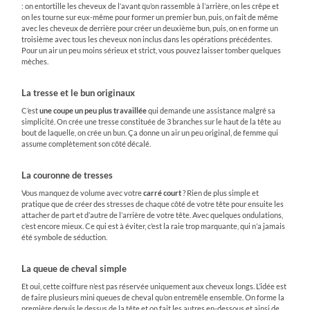
: on entortille les cheveux de l’avant qu’on rassemble à l’arrière, on les crêpe et
on les tourne sur eux-même pour former un premier bun, puis, on fait de même
avec les cheveux de derrière pour créer un deuxième bun, puis, on en forme un
troisième avec tous les cheveux non inclus dans les opérations précédentes.
Pour un air un peu moins sérieux et strict, vous pouvez laisser tomber quelques
mèches.
La tresse et le bun originaux
C’est
une coupe un peu plus travaillée
qui demande une assistance malgré sa
simplicité. On crée une tresse constituée de 3 branches sur le haut de la tête au
bout de laquelle, on crée un bun. Ça donne un air un peu original, de femme qui
assume complètement son côté décalé.
La couronne de tresses
Vous manquez de volume avec votre
carré court
? Rien de plus simple et
pratique que de créer des stresses de chaque côté de votre tête pour ensuite les
attacher de part et d’autre de l’arrière de votre tête. Avec quelques ondulations,
c’est encore mieux. Ce qui est à éviter, c’est la raie trop marquante, qui n’a jamais
été symbole de séduction.
La queue de cheval simple
Et oui, cette coiffure n’est pas réservée uniquement aux cheveux longs. L’idée est
de faire plusieurs mini queues de cheval qu’on entremêle ensemble. On forme la
première depuis le dessus de la tête et on fait les autres en-dessous et ainsi de