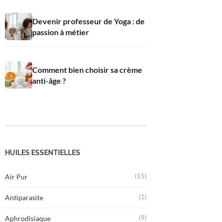
Devenir professeur de Yoga : de
passion à métier
Comment bien choisir sa crème
anti-âge ?
HUILES ESSENTIELLES
(15)
Air Pur
(1)
Antiparasite
(9)
Aphrodisiaque