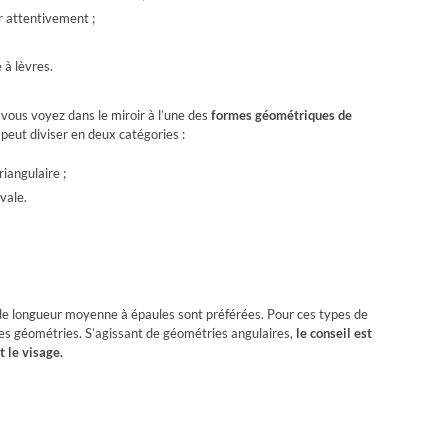
r attentivement ;
 à lèvres.
 vous voyez dans le miroir à l’une des
formes géométriques de
n peut diviser en deux catégories :
riangulaire ;
vale.
s de longueur moyenne à épaules sont préférées. Pour ces types de
r les géométries. S’agissant de géométries angulaires,
le conseil est
 le visage.