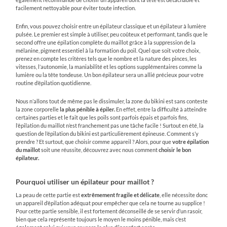
facilement nettoyable pour éviter toute infection.
Enfin, vous pouvez choisir entre un épilateur classique et un épilateur à lumière
pulsée. Le premier est simple à utiliser, peu coûteux et performant, tandis que le
second offre une épilation complète du maillot grâce à la suppression de la
mélanine, pigment essentiel à la formation du poil. Quel que soit votre choix,
prenez en compte les critères tels que le nombre et la nature des pinces, les
vitesses, l’autonomie, la maniabilité et les options supplémentaires comme la
lumière ou la tête tondeuse. Un bon épilateur sera un allié précieux pour votre
routine d’épilation quotidienne.
Nous n’allons tout de même pas le dissimuler, la zone du bikini est sans conteste
la zone corporelle
la plus pénible à épiler.
En effet, entre la difficulté à atteindre
certaines parties et le fait que les poils sont parfois épais et parfois fins,
l’épilation du maillot n’est franchement pas une tâche facile ! Surtout en été, la
question de l’épilation du bikini est particulièrement épineuse. Comment s’y
prendre ? Et surtout, que choisir comme appareil ? Alors, pour que
votre épilation
du maillot
soit une réussite, découvrez avec nous comment
choisir le bon
épilateur.
Pourquoi utiliser un épilateur pour maillot ?
La peau de cette partie est
extrêmement fragile et délicate
, elle nécessite donc
un appareil d’épilation adéquat pour empêcher que cela ne tourne au supplice !
Pour cette partie sensible, il est fortement déconseillé de se servir d’un rasoir,
bien que cela représente toujours le moyen le moins pénible, mais c’est