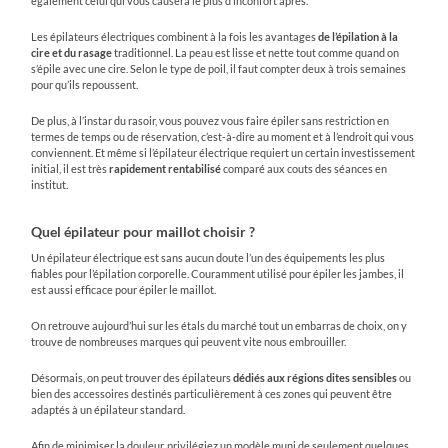
également celui qui vous causera le plus d’inconfort après.
Les épilateurs électriques combinent à la fois les avantages
de l’épilation à la
cire et du rasage
traditionnel. La peau est lisse et nette tout comme quand on
s’épile avec une cire. Selon le type de poil, il faut compter deux à trois semaines
pour qu’ils repoussent.
De plus, à l’instar du rasoir, vous pouvez vous faire épiler sans restriction en
termes de temps ou de réservation, c’est-à-dire au moment et à l’endroit qui vous
conviennent. Et même si l’épilateur électrique requiert un certain investissement
initial, il est très
rapidement rentabilisé
comparé aux couts des séances en
institut.
Quel épilateur pour maillot choisir ?
Un épilateur électrique est sans aucun doute l’un des équipements les plus
fiables pour l’épilation corporelle. Couramment utilisé pour épiler les jambes, il
est aussi efficace pour épiler le maillot.
On retrouve aujourd’hui sur les étals du marché tout un embarras de choix, on y
trouve de nombreuses marques qui peuvent vite nous embrouiller.
Désormais, on peut trouver des épilateurs
dédiés aux régions dites sensibles
ou
bien des accessoires destinés particulièrement à ces zones qui peuvent être
adaptés à un épilateur standard.
Afin de minimiser la douleur, privilégiez un modèle muni de seulement quelques