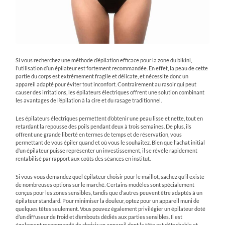
Si vous recherchez une méthode d’épilation efficace pour la zone du bikini,
l’utilisation d’un épilateur est fortement recommandée. En effet, la peau de cette
partie du corps est extrêmement fragile et délicate, et nécessite donc un
appareil adapté pour éviter tout inconfort. Contrairement au rasoir qui peut
causer des irritations, les épilateurs électriques offrent une solution combinant
les avantages de l’épilation à la cire et du rasage traditionnel.
Les épilateurs électriques permettent d’obtenir une peau lisse et nette, tout en
retardant la repousse des poils pendant deux à trois semaines. De plus, ils
offrent une grande liberté en termes de temps et de réservation, vous
permettant de vous épiler quand et où vous le souhaitez. Bien que l’achat initial
d’un épilateur puisse représenter un investissement, il se révèle rapidement
rentabilisé par rapport aux coûts des séances en institut.
Si vous vous demandez quel épilateur choisir pour le maillot, sachez qu’il existe
de nombreuses options sur le marché. Certains modèles sont spécialement
conçus pour les zones sensibles, tandis que d’autres peuvent être adaptés à un
épilateur standard. Pour minimiser la douleur, optez pour un appareil muni de
quelques têtes seulement. Vous pouvez également privilégier un épilateur doté
d’un diffuseur de froid et d’embouts dédiés aux parties sensibles. Il est
également recommandé de choisir un appareil dont la tête est détachable et