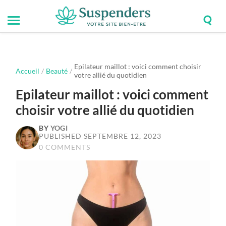
Togg
Toggle
Suspenders
sear
mobile
field
menu
Epilateur maillot : voici comment choisir
Accueil
/
Beauté
/
votre allié du quotidien
Epilateur maillot : voici comment
choisir votre allié du quotidien
BY
YOGI
PUBLISHED SEPTEMBRE 12, 2023
0 COMMENTS