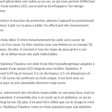
ment glissé dans une valise ou un sac, ce qui vous permet d’effectuer
’une lumière LED, aucun poil ne lui échappera. Son design
iser.
: retirez le bouchon de protection, allumez l’appareil en positionnant
ilateur à plat sur la peau à épiler. En effectuant des mouvements
ur.
 choix idéal. Il retire instantanément les poils sans causer de
 et d’un rasoir. Sa tête rotative avec une finition en or trempé 18
eau. De plus, il convient à tous les types de peau grâce à son
 de se débarrasser des poils indésirables.
l’épilateur Flawless est doté d’une tête hypoallergénique adaptée à
quipé d’une lampe LED intégrée pour faciliter l’épilation. Il
ment 0,04 kg et mesure 2,5 cm de largeur, 2,5 cm d’épaisseur et
 18 carats lui confèrent un style unique. Il est livré avec un
t pour un prix abordable d’environ vingt euros.
s, notamment des résultats impeccables et une peau lisse, tout en
ependant, il ressemble plus à un rasoir qu’à un épilateur, ce qui en
long terme. De plus, il ne peut être utilisé que sur le visage et n’est
 l’épilateur Flawless reste un choix populaire pour une épilation