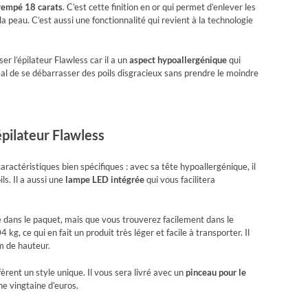
trempé 18 carats
. C’est cette finition en or qui permet d’enlever les
 peau. C’est aussi une fonctionnalité qui revient à la technologie
er l’épilateur Flawless car il a un
aspect hypoallergénique
qui
éal de se débarrasser des poils disgracieux sans prendre le moindre
épilateur Flawless
aractéristiques bien spécifiques : avec sa tête hypoallergénique, il
ls. Il a aussi une
lampe LED intégrée
qui vous facilitera
se dans le paquet, mais que vous trouverez facilement dans le
kg, ce qui en fait un produit très léger et facile à transporter. Il
m de hauteur.
fèrent un style unique. Il vous sera livré avec un
pinceau pour le
ne vingtaine d’euros.