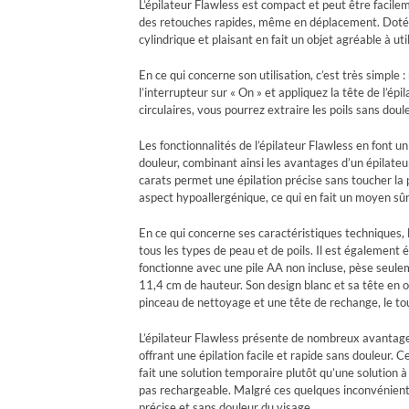
L’épilateur Flawless est compact et peut être facile
des retouches rapides, même en déplacement. Doté d
cylindrique et plaisant en fait un objet agréable à util
En ce qui concerne son utilisation, c’est très simple 
l’interrupteur sur « On » et appliquez la tête de l’ép
circulaires, vous pourrez extraire les poils sans doule
Les fonctionnalités de l’épilateur Flawless en font un
douleur, combinant ainsi les avantages d’un épilateur
carats permet une épilation précise sans toucher la p
aspect hypoallergénique, ce qui en fait un moyen sûr
En ce qui concerne ses caractéristiques techniques, 
tous les types de peau et de poils. Il est également é
fonctionne avec une pile AA non incluse, pèse seule
11,4 cm de hauteur. Son design blanc et sa tête en or
pinceau de nettoyage et une tête de rechange, le tou
L’épilateur Flawless présente de nombreux avantage
offrant une épilation facile et rapide sans douleur. C
fait une solution temporaire plutôt qu’une solution à 
pas rechargeable. Malgré ces quelques inconvénients,
précise et sans douleur du visage.