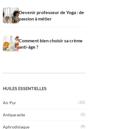
Devenir professeur de Yoga : de
passion à métier
Comment bien choisir sa crème
anti-âge ?
HUILES ESSENTIELLES
(15)
Air Pur
(1)
Antiparasite
(9)
Aphrodisiaque