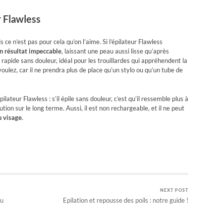
r Flawless
 ce n’est pas pour cela qu’on l’aime. Si l’épilateur Flawless
n résultat impeccable
, laissant une peau aussi lisse qu’après
et rapide sans douleur, idéal pour les trouillardes qui appréhendent la
 voulez, car il ne prendra plus de place qu’un stylo ou qu’un tube de
ilateur Flawless : s’il épile sans douleur, c’est qu’il ressemble plus à
ution sur le long terme. Aussi, il est non rechargeable, et il ne peut
u visage
.
NEXT POST
du
Epilation et repousse des poils : notre guide !