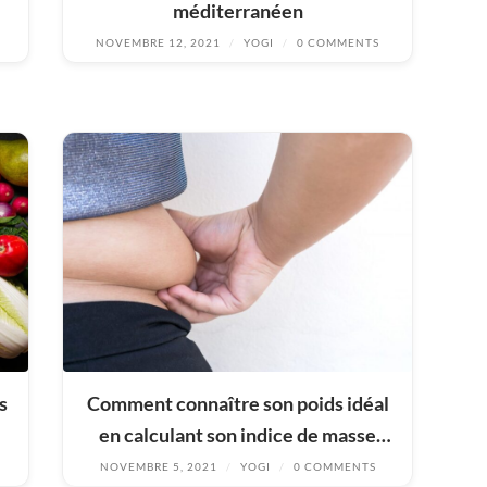
méditerranéen
NOVEMBRE 12, 2021
/
YOGI
/
0 COMMENTS
s
Comment connaître son poids idéal
en calculant son indice de masse
corporelle (IMC) ? –
NOVEMBRE 5, 2021
/
YOGI
/
0 COMMENTS