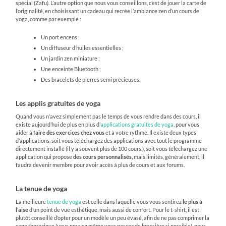
spécial (Zafu). L’autre option que nous vous conseillons, c’est de jouer la carte de
l’originalité, en choisissant un cadeau qui recrée l’ambiance zen d’un cours de
yoga, comme par exemple :
Un port encens ;
Un diffuseur d’huiles essentielles ;
Un jardin zen miniature ;
Une enceinte Bluetooth ;
Des bracelets de pierres semi précieuses.
Les applis gratuites de yoga
Quand vous n’avez simplement pas le temps de vous rendre dans des cours, il
existe aujourd’hui de plus en plus d’
applications gratuites de yoga
, pour vous
aider à
faire
des exercices chez vous
et à votre rythme. Il existe deux types
d’applications, soit vous téléchargez des applications avec tout le programme
directement installé (il y a souvent plus de 100 cours.), soit vous téléchargez une
application qui propose
des cours personnalisés,
mais limités, généralement, il
faudra devenir membre pour avoir accès à plus de cours et aux forums.
La tenue de yoga
La meilleure
tenue de yoga
est celle dans laquelle vous vous sentirez
le plus à
l’aise
d’un point de vue esthétique, mais aussi de confort. Pour le t-shirt, il est
plutôt conseillé d’opter pour un modèle un peu évasé, afin de ne pas comprimer la
cage thoracique (vous pouvez même vous passez de brassière si possible), pour