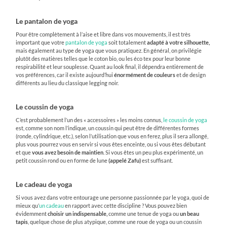
Le pantalon de yoga
Pour être complètement à l’aise et libre dans vos mouvements, il est très
important que votre
pantalon de yoga
soit totalement
adapté à votre silhouette,
mais également au type de yoga que vous pratiquez. En général, on privilégie
plutôt des matières telles que le coton bio, ou les éco tex pour leur bonne
respirabilité et leur souplesse. Quant au look final, il dépendra entièrement de
vos préférences, car il existe aujourd’hui
énormément de couleurs
et de design
différents au lieu du classique legging noir.
Le coussin de yoga
C’est probablement l’un des « accessoires » les moins connus,
le coussin de yoga
est, comme son nom l’indique, un coussin qui peut être de différentes formes
(ronde, cylindrique, etc.), selon l’utilisation que vous en ferez, plus il sera allongé,
plus vous pourrez vous en servir si vous êtes enceinte, ou si vous êtes débutant
et que
vous avez besoin de maintien
. Si vous êtes un peu plus expérimenté, un
petit coussin rond ou en forme de lune
(appelé Zafu)
est suffisant.
Le cadeau de yoga
Si vous avez dans votre entourage une personne passionnée par le yoga, quoi de
mieux qu’
un cadeau
en rapport avec cette discipline ? Vous pouvez bien
évidemment
choisir un indispensable,
comme une tenue de yoga ou
un beau
tapis
, quelque chose de plus atypique, comme une roue de yoga ou un coussin