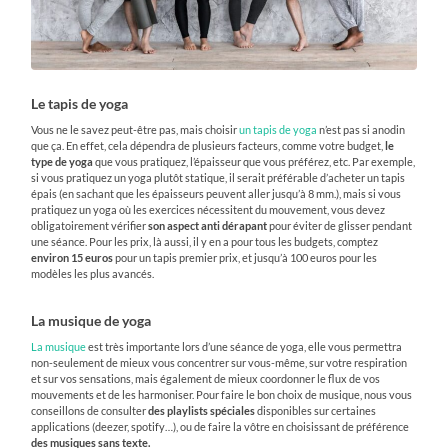
Le tapis de yoga
Vous ne le savez peut-être pas, mais choisir
un tapis de yoga
n’est pas si anodin
que ça. En effet, cela dépendra de plusieurs facteurs, comme votre budget,
le
type de yoga
que vous pratiquez, l’épaisseur que vous préférez, etc. Par exemple,
si vous pratiquez un yoga plutôt statique, il serait préférable d’acheter un tapis
épais (en sachant que les épaisseurs peuvent aller jusqu’à 8 mm.), mais si vous
pratiquez un yoga où les exercices nécessitent du mouvement, vous devez
obligatoirement vérifier
son aspect anti dérapant
pour éviter de glisser pendant
une séance. Pour les prix, là aussi, il y en a pour tous les budgets, comptez
environ 15 euros
pour un tapis premier prix, et jusqu’à 100 euros pour les
modèles les plus avancés.
La musique de yoga
La musique
est très importante lors d’une séance de yoga, elle vous permettra
non-seulement de mieux vous concentrer sur vous-même, sur votre respiration
et sur vos sensations, mais également de mieux coordonner le flux de vos
mouvements et de les harmoniser. Pour faire le bon choix de musique, nous vous
conseillons de consulter
des playlists spéciales
disponibles sur certaines
applications (deezer, spotify…), ou de faire la vôtre en choisissant de préférence
des musiques sans texte.