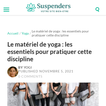
Togg
Toggle
Suspenders
sear
mobile
field
menu
Le matériel de yoga : les essentiels pour
Accueil
/
Yoga
/
pratiquer cette discipline
Le matériel de yoga : les
essentiels pour pratiquer cette
discipline
BY
YOGI
PUBLISHED NOVEMBRE 5, 2021
0 COMMENTS