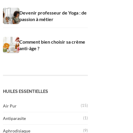
Devenir professeur de Yoga : de
passion à métier
Comment bien choisir sa crème
anti-âge ?
HUILES ESSENTIELLES
(15)
Air Pur
(1)
Antiparasite
(9)
Aphrodisiaque