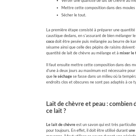
Verser une quantité de lait de chèvre au mé
Mettre cette composition dans des moules
Sécher le tout.
La première étape consisté à préparer une quantité d
caustique dedans, en s’assurant de bien mélanger le to
coco
doit être pesée puis mélangée au beurre de karit
sésame ainsi que celle des pépins de raisins doivent
quantité de lait de chèvre au mélange et à
mixer le 
Il faut ensuite mettre cette composition dans des m
d’une à deux jours au maximum est nécessaire pour per
que
le séchage
se fasse dans un milieu où la tempér
endroits clos et obscures ne sont pas adaptés à ce t
Lait de chèvre et peau : combien 
ce lait ?
Le lait de chèvre
est un savon qui est très particulie
pour toujours. En effet, il doit être utilisé durant
une
moyenne, il faut utiliser ce savon durant une périod