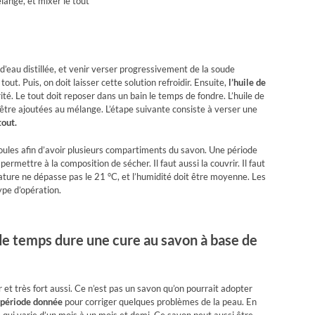
lange, et mixer le tout
’eau distillée, et venir verser progressivement de la soude
ut. Puis, on doit laisser cette solution refroidir. Ensuite,
l’huile de
é. Le tout doit reposer dans un bain le temps de fondre. L’huile de
 être ajoutées au mélange. L’étape suivante consiste à verser une
tout.
oules afin d’avoir plusieurs compartiments du savon. Une période
mettre à la composition de sécher. Il faut aussi la couvrir. Il faut
ature ne dépasse pas le 21 °C, et l’humidité doit être moyenne. Les
ype d’opération.
de temps dure une cure au savon à base de
r et très fort aussi. Ce n’est pas un savon qu’on pourrait adopter
 période donnée
pour corriger quelques problèmes de la peau. En
e qui varie d’un mois à un mois et demi. Ce savon peut aussi être