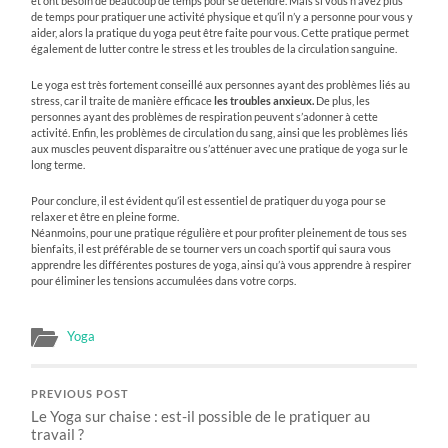
et ont besoin de beaucoup de temps pour se détendre. Mais si vous n’avez plus
de temps pour pratiquer une activité physique et qu’il n’y a personne pour vous y
aider, alors la pratique du yoga peut être faite pour vous. Cette pratique permet
également de lutter contre le stress et les troubles de la circulation sanguine.
Le yoga est très fortement conseillé aux personnes ayant des problèmes liés au
stress, car il traite de manière efficace
les troubles anxieux.
De plus, les
personnes ayant des problèmes de respiration peuvent s’adonner à cette
activité. Enfin, les problèmes de circulation du sang, ainsi que les problèmes liés
aux muscles peuvent disparaitre ou s’atténuer avec une pratique de yoga sur le
long terme.
Pour conclure, il est évident qu’il est essentiel de pratiquer du yoga pour se
relaxer et être en pleine forme.
Néanmoins, pour une pratique régulière et pour profiter pleinement de tous ses
bienfaits, il est préférable de se tourner vers un coach sportif qui saura vous
apprendre les différentes postures de yoga, ainsi qu’à vous apprendre à respirer
pour éliminer les tensions accumulées dans votre corps.
Yoga
PREVIOUS POST
Le Yoga sur chaise : est-il possible de le pratiquer au
travail ?