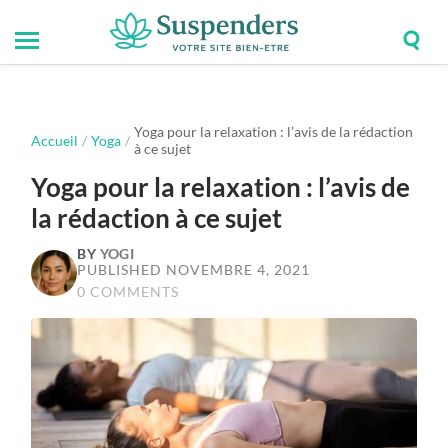
Togg
Toggle
Suspenders
sear
mobile
field
menu
Yoga pour la relaxation : l’avis de la rédaction
Accueil
/
Yoga
/
à ce sujet
Yoga pour la relaxation : l’avis de
la rédaction à ce sujet
BY
YOGI
PUBLISHED NOVEMBRE 4, 2021
0 COMMENTS