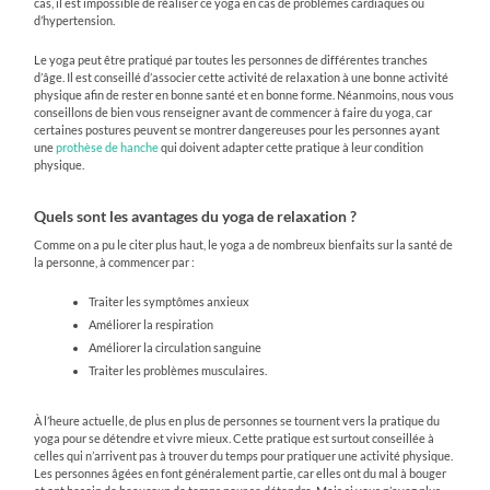
cas, il est impossible de réaliser ce yoga en cas de problèmes cardiaques ou
d’hypertension.
Le yoga peut être pratiqué par toutes les personnes de différentes tranches
d’âge. Il est conseillé d’associer cette activité de relaxation à une bonne activité
physique afin de rester en bonne santé et en bonne forme. Néanmoins, nous vous
conseillons de bien vous renseigner avant de commencer à faire du yoga, car
certaines postures peuvent se montrer dangereuses pour les personnes ayant
une
prothèse de hanche
qui doivent adapter cette pratique à leur condition
physique.
Quels sont les avantages du yoga de relaxation ?
Comme on a pu le citer plus haut, le yoga a de nombreux bienfaits sur la santé de
la personne, à commencer par :
Traiter les symptômes anxieux
Améliorer la respiration
Améliorer la circulation sanguine
Traiter les problèmes musculaires.
À l’heure actuelle, de plus en plus de personnes se tournent vers la pratique du
yoga pour se détendre et vivre mieux. Cette pratique est surtout conseillée à
celles qui n’arrivent pas à trouver du temps pour pratiquer une activité physique.
Les personnes âgées en font généralement partie, car elles ont du mal à bouger