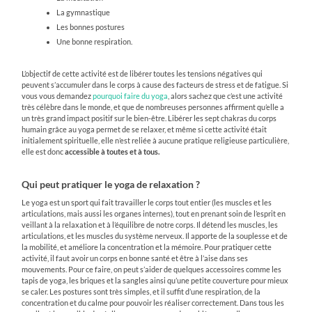
La gymnastique
Les bonnes postures
Une bonne respiration.
L’objectif de cette activité est de libérer toutes les tensions négatives qui
peuvent s’accumuler dans le corps à cause des facteurs de stress et de fatigue. Si
vous vous demandez
pourquoi faire du yoga
, alors sachez que c’est une activité
très célèbre dans le monde, et que de nombreuses personnes affirment qu’elle a
un très grand impact positif sur le bien-être. Libérer les sept chakras du corps
humain grâce au yoga permet de se relaxer, et même si cette activité était
initialement spirituelle, elle n’est reliée à aucune pratique religieuse particulière,
elle est donc
accessible à toutes et à tous.
Qui peut pratiquer le yoga de relaxation ?
Le yoga est un sport qui fait travailler le corps tout entier (les muscles et les
articulations, mais aussi les organes internes), tout en prenant soin de l’esprit en
veillant à la relaxation et à l’équilibre de notre corps. Il détend les muscles, les
articulations, et les muscles du système nerveux. Il apporte de la souplesse et de
la mobilité, et améliore la concentration et la mémoire. Pour pratiquer cette
activité, il faut avoir un corps en bonne santé et être à l’aise dans ses
mouvements. Pour ce faire, on peut s’aider de quelques accessoires comme les
tapis de yoga, les briques et la sangles ainsi qu’une petite couverture pour mieux
se caler. Les postures sont très simples, et il suffit d’une respiration, de la
concentration et du calme pour pouvoir les réaliser correctement. Dans tous les